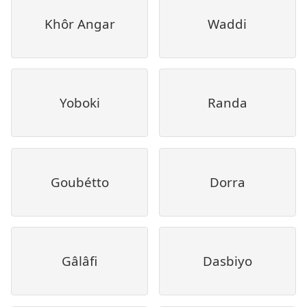
Khôr Angar
Waddi
Yoboki
Randa
Goubétto
Dorra
Gâlâfi
Dasbiyo