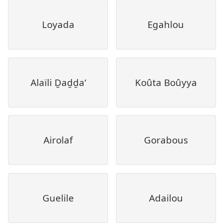
Loyada
Egahlou
Alaïli Ḏaḏḏa‘
Koûta Boûyya
Airolaf
Gorabous
Guelile
Adailou