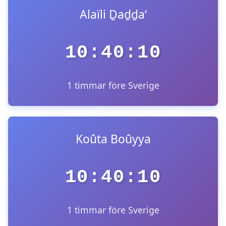
Alaïli Ḏaḏḏa‘
10:40:10
1 timmar före Sverige
Koûta Boûyya
10:40:10
1 timmar före Sverige