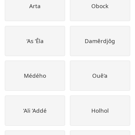
Arta
Obock
‘As ‘Êla
Damêrdjôg
Médého
Ouê‘a
‘Ali ‘Addé
Holhol