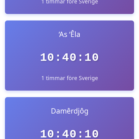
1 timmar före Sverige
‘As ‘Êla
10:40:10
1 timmar före Sverige
Damêrdjôg
10:40:10