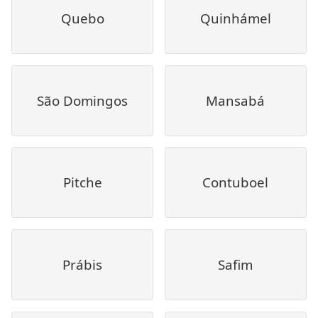
Quebo
Quinhámel
São Domingos
Mansabá
Pitche
Contuboel
Prábis
Safim