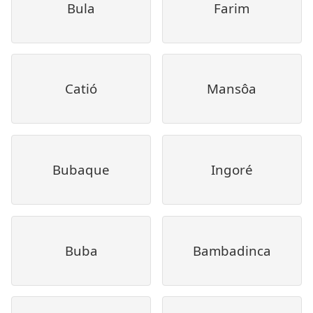
Bula
Farim
Catió
Mansôa
Bubaque
Ingoré
Buba
Bambadinca