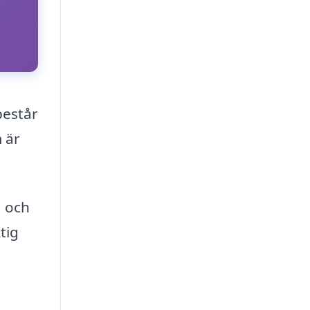
består
 är
d och
tig