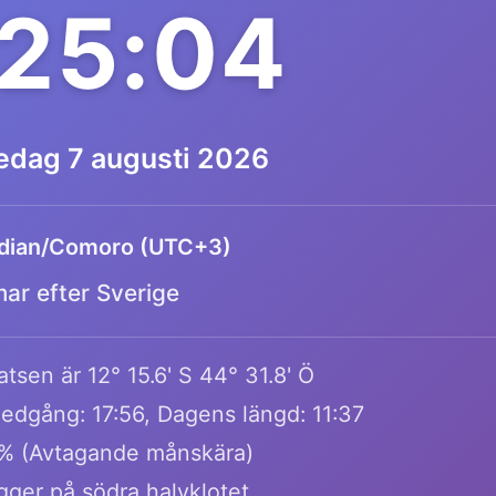
25:04
redag 7 augusti 2026
ndian/Comoro (UTC+3)
mar efter Sverige
tsen är 12° 15.6' S 44° 31.8' Ö
edgång: 17:56, Dagens längd: 11:37
% (Avtagande månskära)
gger på södra halvklotet