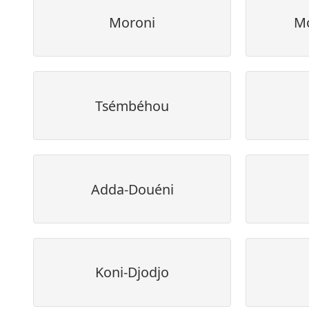
Moroni
M
Tsémbéhou
Adda-Douéni
Koni-Djodjo