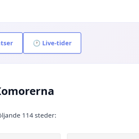
atser
🕐 Live-tider
 Komorerna
öljande 114 steder: