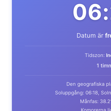
06:
Datum är
f
Tidszon:
I
1 tim
Den geografiska pla
Soluppgång: 06:18, Soln
Månfas: 38.2
Komorerna li