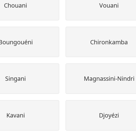
Chouani
Vouani
Boungouéni
Chironkamba
Singani
Magnassini-Nindri
Kavani
Djoyézi