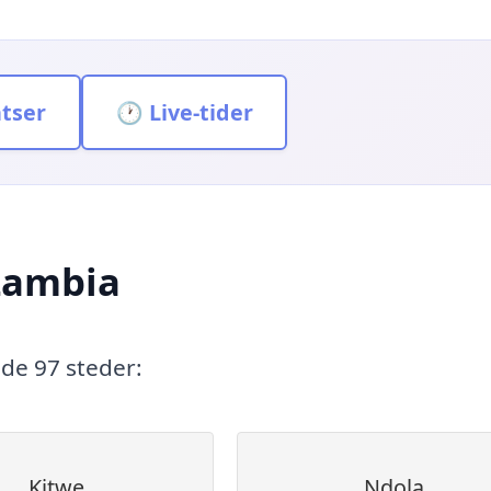
atser
🕐 Live-tider
 Zambia
nde 97 steder:
Kitwe
Ndola