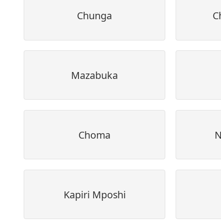
Chunga
C
Mazabuka
Choma
N
Kapiri Mposhi