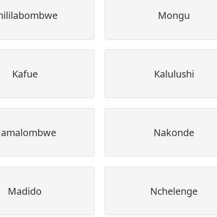
hililabombwe
Mongu
Kafue
Kalulushi
amalombwe
Nakonde
Madido
Nchelenge