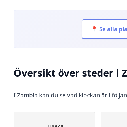
📍 Se alla pl
Översikt över steder i
I Zambia kan du se vad klockan är i följa
Lusaka