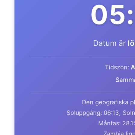
05
Datum är
l
Tidszon:
A
Samma
Den geografiska pl
Soluppgång: 06:13, Soln
Månfas: 28.
Zambia ligg