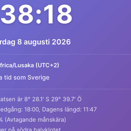
:38:18
ördag 8 augusti 2026
frica/Lusaka (UTC+2)
 tid som Sverige
atsen är 8° 28.1' S 29° 39.7' Ö
edgång: 18:00, Dagens längd: 11:47
1% (Avtagande månskära)
er på södra halvklotet