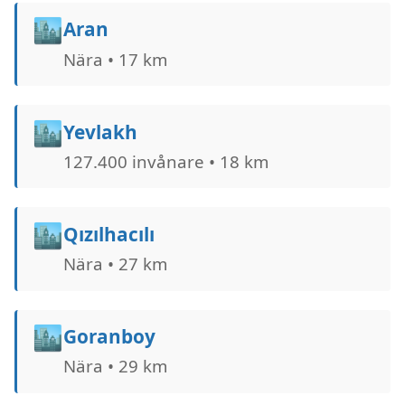
🏙️
Aran
Nära • 17 km
🏙️
Yevlakh
127.400 invånare • 18 km
🏙️
Qızılhacılı
Nära • 27 km
🏙️
Goranboy
Nära • 29 km