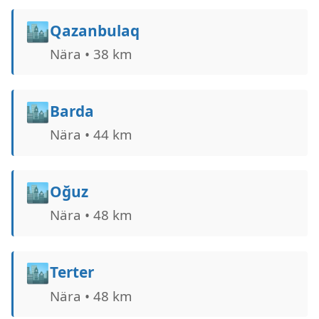
🏙️
Qazanbulaq
Nära • 38 km
🏙️
Barda
Nära • 44 km
🏙️
Oğuz
Nära • 48 km
🏙️
Terter
Nära • 48 km