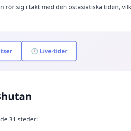
 rör sig i takt med den ostasiatiska tiden, vil
atser
🕐 Live-tider
 Bhutan
nde 31 steder: