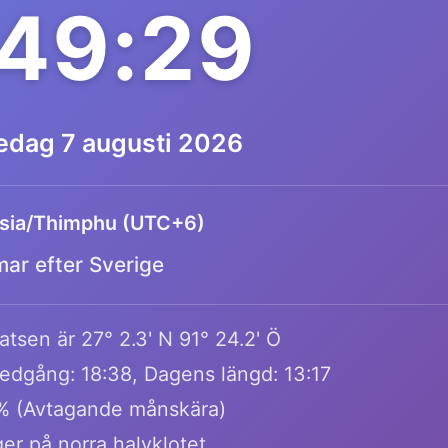
:49:29
redag 7 augusti 2026
sia/Thimphu (UTC+6)
mar efter Sverige
tsen är 27° 2.3' N 91° 24.2' Ö
edgång: 18:38, Dagens längd: 13:17
1% (Avtagande månskära)
ger på norra halvklotet