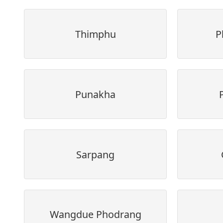
Thimphu
P
Punakha
Sarpang
Wangdue Phodrang