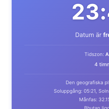
23
Datum är
f
Tidszon:
A
4 tim
Den geografiska pla
Soluppgång: 05:21, Soln
Månfas: 32.
Bhutan lig