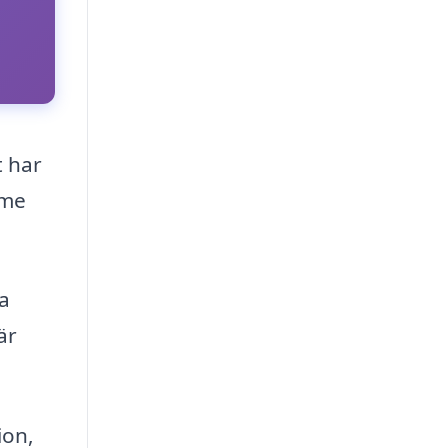
t har
ime
ka
är
ion,