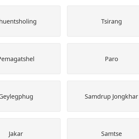
huentsholing
Tsirang
Pemagatshel
Paro
Geylegphug
Samdrup Jongkhar
Jakar
Samtse