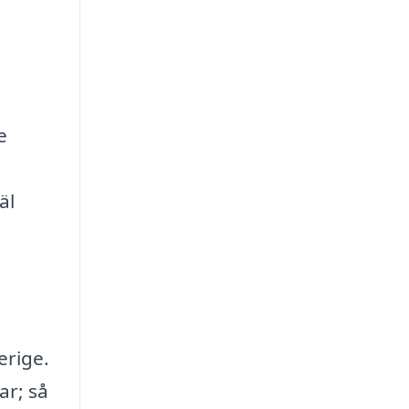
e
äl
erige.
ar; så