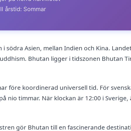
ll årstid: Sommar
n i södra Asien, mellan Indien och Kina. Lande
 buddhism. Bhutan ligger i tidszonen Bhutan T
ar före koordinerad universell tid. För svens
å nio timmar. När klockan är 12:00 i Sverige, 
stren gör Bhutan till en fascinerande destinat