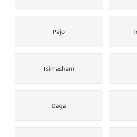
Pajo
T
Tsimasham
Daga