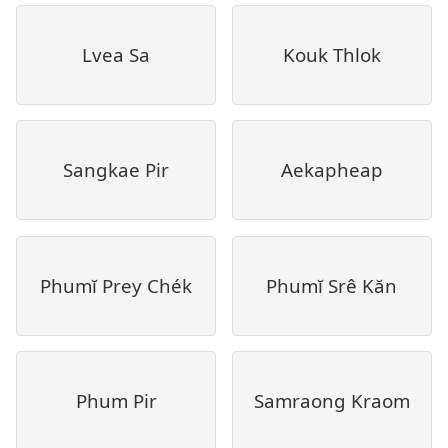
Lvea Sa
Kouk Thlok
Sangkae Pir
Aekapheap
Phumĭ Prey Chék
Phumĭ Srê Kăn
Phum Pir
Samraong Kraom