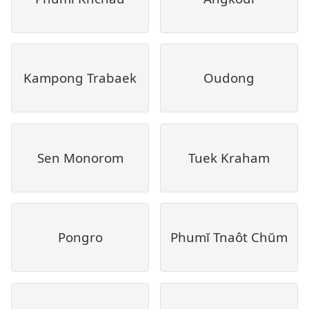
Kampong Trabaek
Oudong
Sen Monorom
Tuek Kraham
Pongro
Phumĭ Tnaôt Chŭm