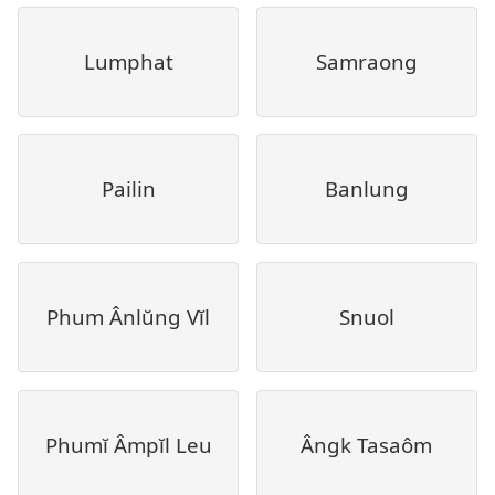
Lumphat
Samraong
Pailin
Banlung
Phum Ânlŭng Vĭl
Snuol
Phumĭ Âmpĭl Leu
Ângk Tasaôm