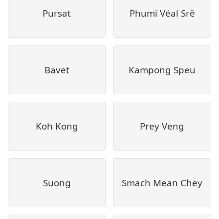
Pursat
Phumĭ Véal Srê
Bavet
Kampong Speu
Koh Kong
Prey Veng
Suong
Smach Mean Chey