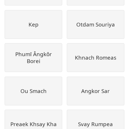
Kep
Otdam Souriya
Phumĭ Ângkôr
Khnach Romeas
Borei
Ou Smach
Angkor Sar
Preaek Khsay Kha
Svay Rumpea