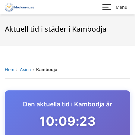
Menu
Aktuell tid i städer i Kambodja
Hem
Asien
Kambodja
Den aktuella tid i Kambodja är
10:09:23