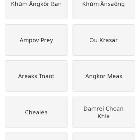
Khŭm Ângkôr Ban
Khŭm Ânsaông
Ampov Prey
Ou Krasar
Areaks Tnaot
Angkor Meas
Damrei Choan
Chealea
Khla