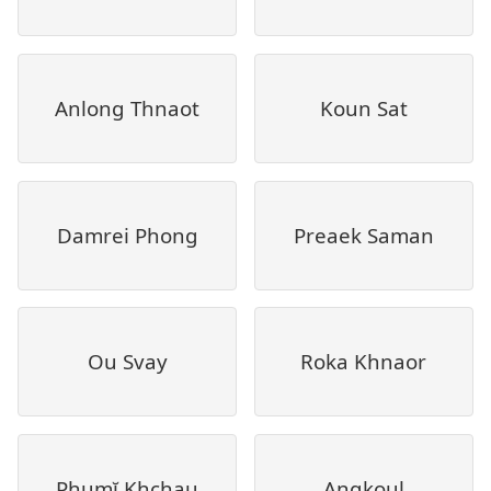
Anlong Thnaot
Koun Sat
Damrei Phong
Preaek Saman
Ou Svay
Roka Khnaor
Phumĭ Khchau
Angkoul