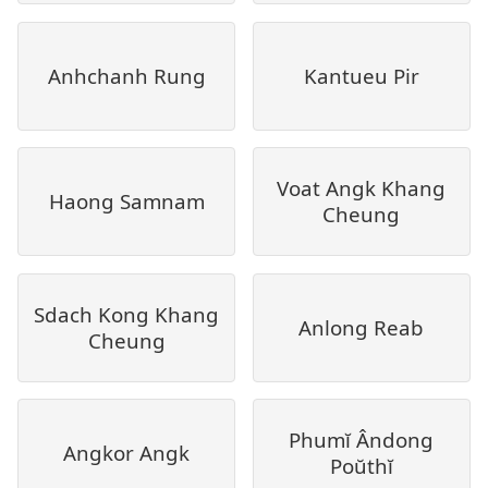
Anhchanh Rung
Kantueu Pir
Voat Angk Khang
Haong Samnam
Cheung
Sdach Kong Khang
Anlong Reab
Cheung
Phumĭ Ândong
Angkor Angk
Poŭthĭ