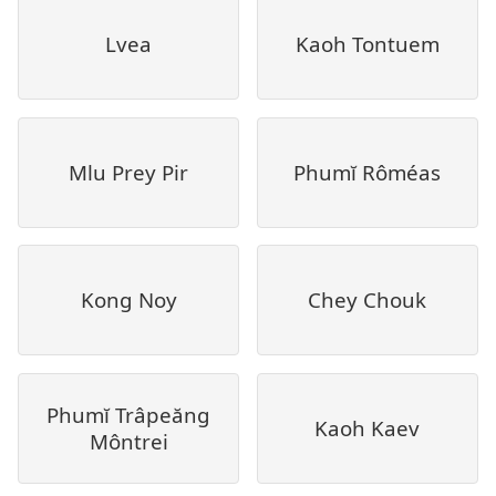
Lvea
Kaoh Tontuem
Mlu Prey Pir
Phumĭ Rôméas
Kong Noy
Chey Chouk
Phumĭ Trâpeăng
Kaoh Kaev
Môntrei