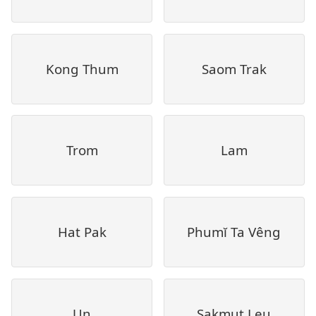
Kong Thum
Saom Trak
Trom
Lam
Hat Pak
Phumĭ Ta Vêng
Un
Sakmut Leu