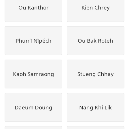
Ou Kanthor
Kien Chrey
Phumĭ Nĭpéch
Ou Bak Roteh
Kaoh Samraong
Stueng Chhay
Daeum Doung
Nang Khi Lik