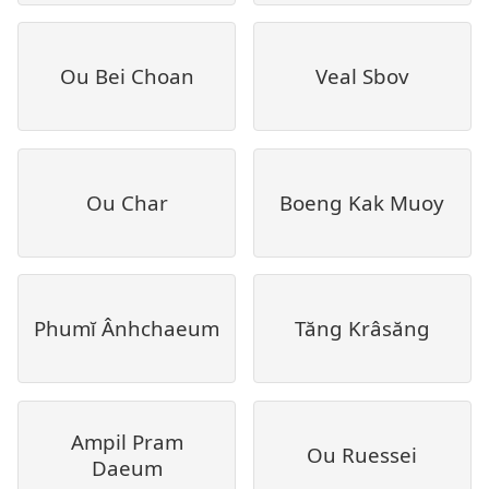
Ou Bei Choan
Veal Sbov
Ou Char
Boeng Kak Muoy
Phumĭ Ânhchaeum
Tăng Krâsăng
Ampil Pram
Ou Ruessei
Daeum