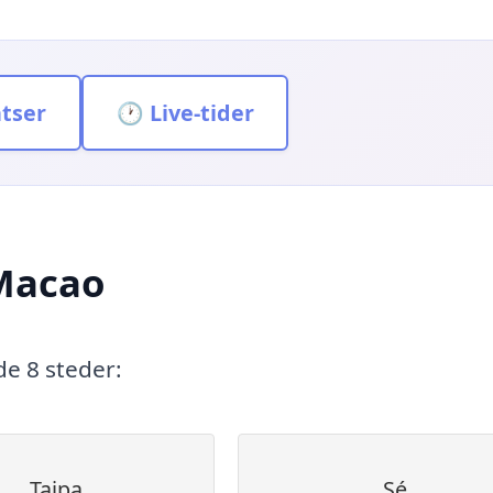
atser
🕐 Live-tider
 Macao
de 8 steder:
Taipa
Sé