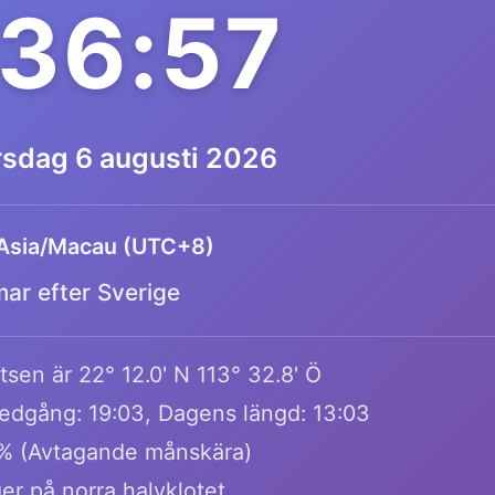
:36:57
rsdag 6 augusti 2026
Asia/Macau (UTC+8)
mar efter Sverige
sen är 22° 12.0' N 113° 32.8' Ö
edgång: 19:03, Dagens längd: 13:03
% (Avtagande månskära)
er på norra halvklotet