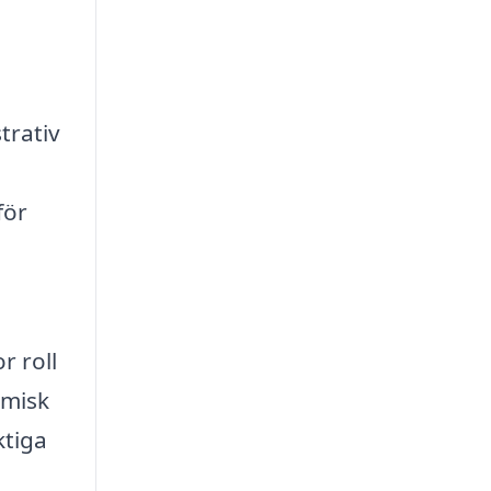
trativ
för
r roll
amisk
ktiga