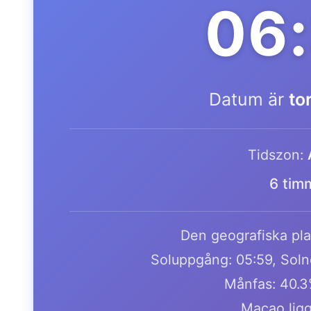
06
Datum är
to
Tidszon:
6 tim
Den geografiska plat
Soluppgång: 05:59, Soln
Månfas: 40.3
Macao ligg