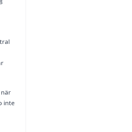
8
tral
är
 när
 inte