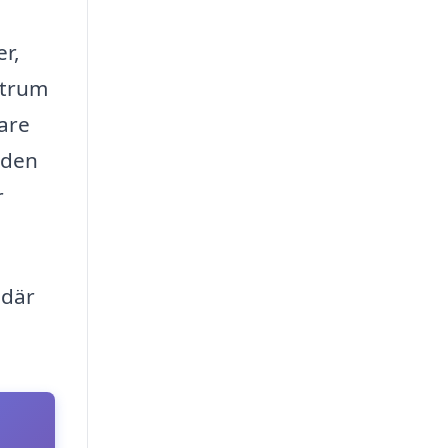
r,
ntrum
kare
 den
r
 där