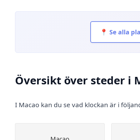
📍 Se alla pl
Översikt över steder i
I Macao kan du se vad klockan är i följan
Macao