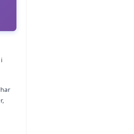
i
 har
r,