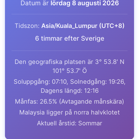
Datum är
lördag 8 augusti 2026
Tidszon:
Asia/Kuala_Lumpur (UTC+8)
6 timmar efter Sverige
Den geografiska platsen är 3° 53.8' N
101° 53.7' Ö
Soluppgång: 07:10, Solnedgång: 19:26,
Dagens längd: 12:16
Månfas: 26.5% (Avtagande månskära)
Malaysia ligger på norra halvklotet
Aktuell årstid: Sommar