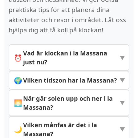
praktiska tips för att planera dina
aktiviteter och resor i området. Låt oss
hjälpa dig att få koll på klockan!
Vad är klockan i la Massana
⏰
▼
just nu?
Klockan i la Massana är
08:30:22
.
🌍
Vilken tidszon har la Massana?
▼
Staden ligger i tidszonen
la Massana använder tidszonen
När går solen upp och ner i la
Europe/Andorra (UTC+01:00).
🌅
▼
Europe/Andorra
med UTC-offset
Massana?
+01:00
(CET).
Idag går solen upp kl.
07:19
och ner
Vilken månfas är det i la
🌙
▼
kl.
16:46
i la Massana. Dagens längd
Massana?