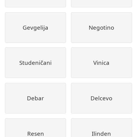
Gevgelija
Negotino
Studeničani
Vinica
Debar
Delcevo
Resen
Ilinden