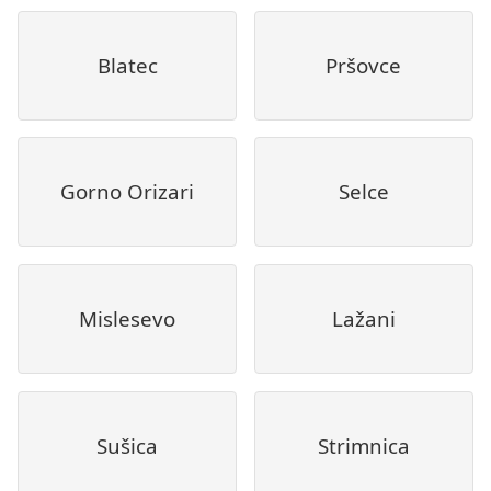
Blatec
Pršovce
Gorno Orizari
Selce
Mislesevo
Lažani
Sušica
Strimnica