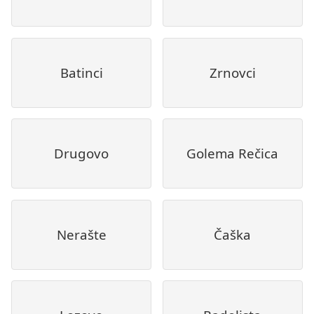
Batinci
Zrnovci
Drugovo
Golema Rečica
Nerašte
Čaška