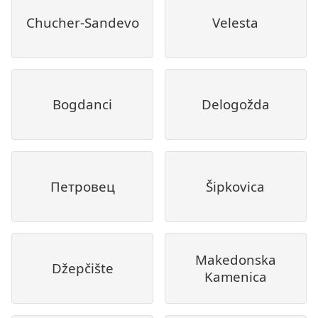
Chucher-Sandevo
Velesta
Bogdanci
Delogožda
Петровец
Šipkovica
Makedonska
Džepčište
Kamenica