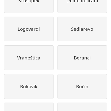
Krušopek
Dolno Količani
Logovardi
Sedlarevo
Vraneštica
Beranci
Bukovik
Bučin