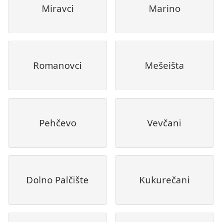
Miravci
Marino
Romanovci
Mešeišta
Pehčevo
Vevčani
Dolno Palčište
Kukurečani