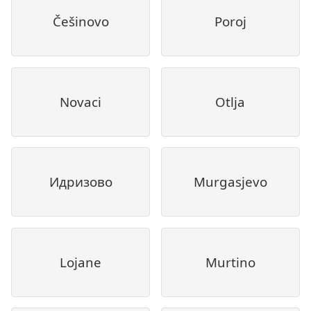
Češinovo
Poroj
Novaci
Otlja
Идризово
Murgasjevo
Lojane
Murtino