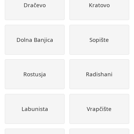
Dračevo
Kratovo
Dolna Banjica
Sopište
Rostusja
Radishani
Labunista
Vrapčište