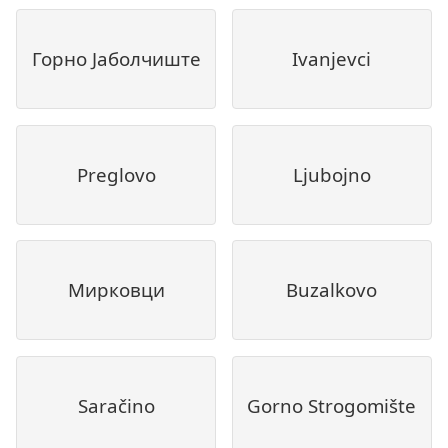
Горно Јаболчиште
Ivanjevci
Preglovo
Ljubojno
Мирковци
Buzalkovo
Saračino
Gorno Strogomište