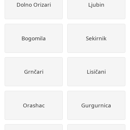
Dolno Orizari
Ljubin
Bogomila
Sekirnik
Grnčari
Lisičani
Orashac
Gurgurnica