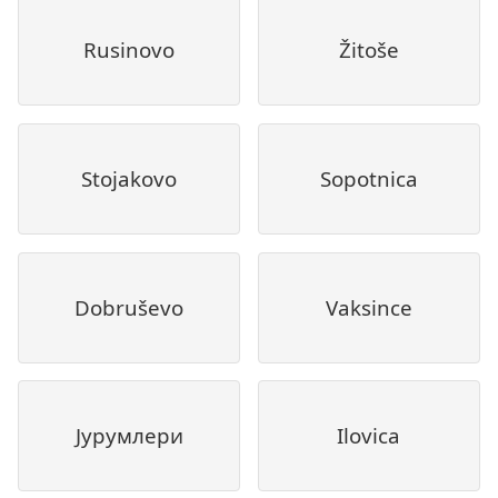
Rusinovo
Žitoše
Stojakovo
Sopotnica
Dobruševo
Vaksince
Јурумлери
Ilovica