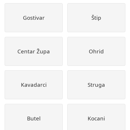
Gostivar
Štip
Centar Župa
Ohrid
Kavadarci
Struga
Butel
Kocani