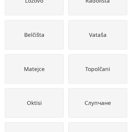
Lozovo
Radolista
Belčišta
Vataša
Matejce
Topolčani
Oktisi
Слупчане