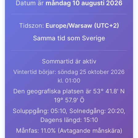
Datum är
måndag 10 augusti 2026
Tidszon:
Europe/Warsaw (UTC+2)
Samma tid som Sverige
Sommartid är aktiv
Vintertid börjar: söndag 25 oktober 2026
kl. 01:00
Den geografiska platsen är 53° 41.8' N
19° 57.9' Ö
Soluppgång: 05:10, Solnedgång: 20:20,
Dagens längd: 15:10
Månfas: 11.0% (Avtagande månskära)