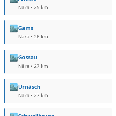
Nära • 25 km
🏙️
Gams
Nära • 26 km
🏙️
Gossau
Nära • 27 km
🏙️
Urnäsch
Nära • 27 km
Schwellbrunn