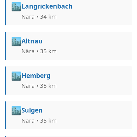
🏙️
Langrickenbach
Nära • 34 km
🏙️
Altnau
Nära • 35 km
🏙️
Hemberg
Nära • 35 km
🏙️
Sulgen
Nära • 35 km