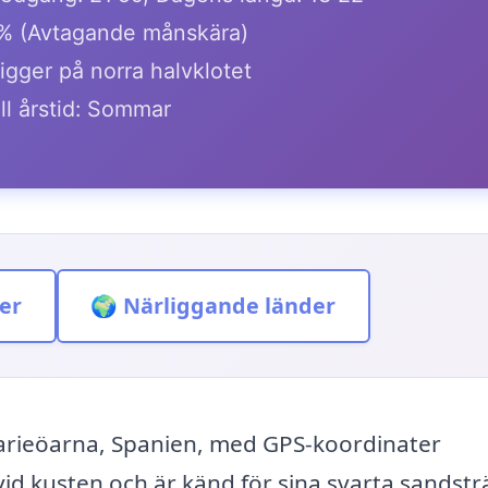
% (Avtagande månskära)
igger på norra halvklotet
ll årstid: Sommar
er
🌍 Närliggande länder
narieöarna, Spanien, med GPS-koordinater
vid kusten och är känd för sina svarta sandst