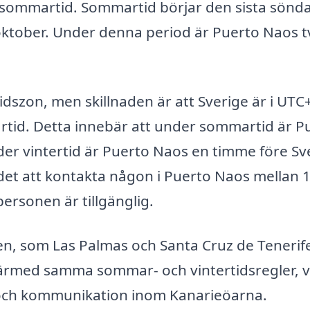
sommartid. Sommartid börjar den sista sönda
oktober. Under denna period är Puerto Naos t
tidszon, men skillnaden är att Sverige är i UTC
tid. Detta innebär att under sommartid är P
r vintertid är Puerto Naos en timme före Sv
t att kontakta någon i Puerto Naos mellan 
 personen är tillgänglig.
en, som Las Palmas och Santa Cruz de Tenerif
ärmed samma sommar- och vintertidsregler, vi
r och kommunikation inom Kanarieöarna.