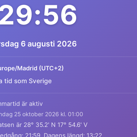
:29:56
rsdag 6 augusti 2026
urope/Madrid (UTC+2)
 tid som Sverige
martid är aktiv
öndag 25 oktober 2026 kl. 01:00
tsen är 28° 35.2' N 17° 54.6' V
edgång: 21:59, Dagens längd: 13:22