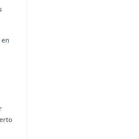
s
l en
r
uerto