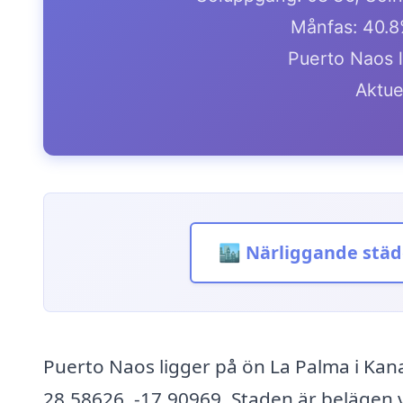
Månfas: 40.8
Puerto Naos l
Aktue
🏙️ Närliggande städ
Puerto Naos ligger på ön La Palma i Ka
28.58626, -17.90969. Staden är belägen 