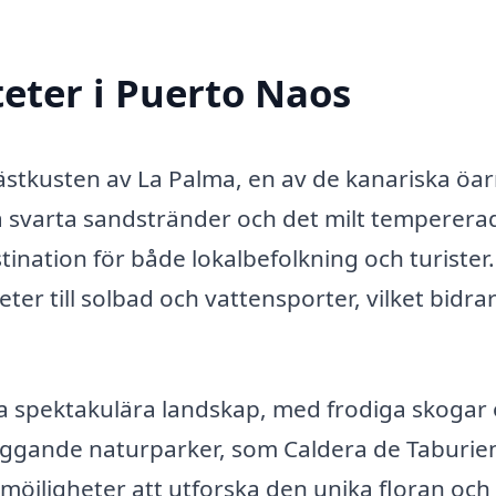
teter i Puerto Naos
ästkusten av La Palma, en av de kanariska öar
a svarta sandstränder och det milt temperera
estination för både lokalbefolkning och turister.
r till solbad och vattensporter, vilket bidrar 
a spektakulära landskap, med frodiga skogar
iggande naturparker, som Caldera de Taburie
möjligheter att utforska den unika floran och