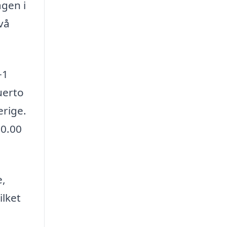
gen i
vå
+1
uerto
erige.
10.00
e,
lket