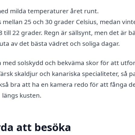
med milda temperaturer året runt.
mellan 25 och 30 grader Celsius, medan vint
ill 22 grader. Regn är sällsynt, men det är bä
uta av det bästa vädret och soliga dagar.
ta med solskydd och bekväma skor för att utfo
rsk skaldjur och kanariska specialiteter, så p
kså bra att ha en kamera redo för att fånga d
 längs kusten.
da att besöka