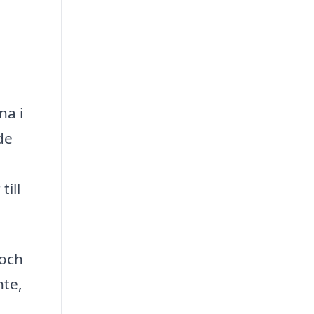
na i
de
till
 och
nte,