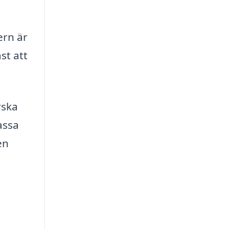
ern är
st att
rska
assa
en