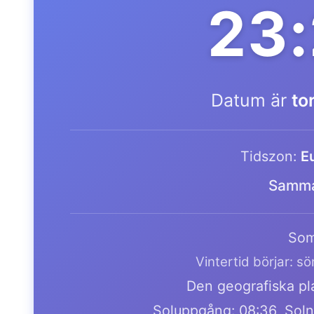
23
Datum är
to
Tidszon:
E
Samma
Som
Vintertid börjar: s
Den geografiska pla
Soluppgång: 08:36, Soln