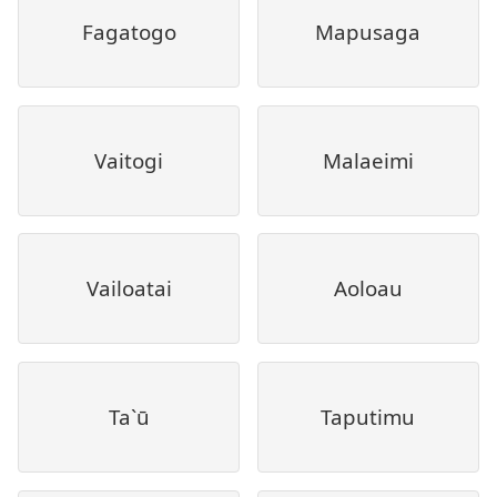
Fagatogo
Mapusaga
Vaitogi
Malaeimi
Vailoatai
Aoloau
Ta`ū
Taputimu