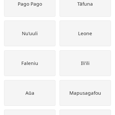
Pago Pago
Tāfuna
Nu‘uuli
Leone
Faleniu
Ili‘ili
Aūa
Mapusagafou