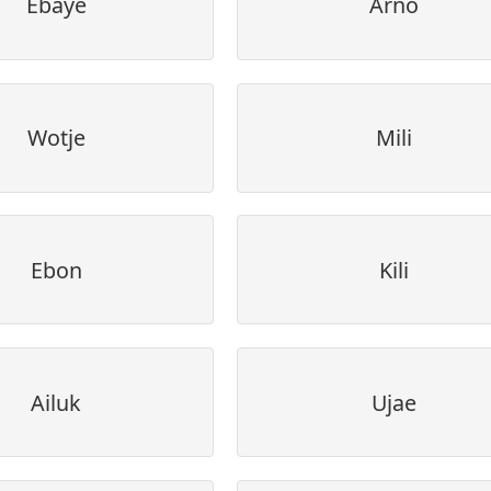
Ebaye
Arno
Wotje
Mili
Ebon
Kili
Ailuk
Ujae