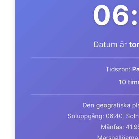
06
Datum är
to
Tidszon:
Pa
10 tim
Den geografiska pla
Soluppgång: 06:40, Soln
Månfas: 41.
Marshallöarna 