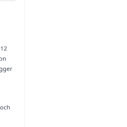
 12
gon
igger
 och