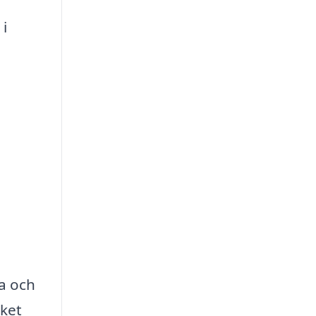
 i
va och
lket