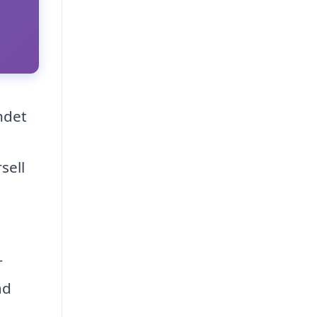
ndet
sell
r
ad