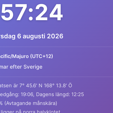
:57:24
rsdag 6 augusti 2026
cific/Majuro (UTC+12)
mar efter Sverige
tsen är 7° 45.6' N 168° 13.8' Ö
edgång: 19:06, Dagens längd: 12:25
9% (Avtagande månskära)
ligger på norra halvklotet