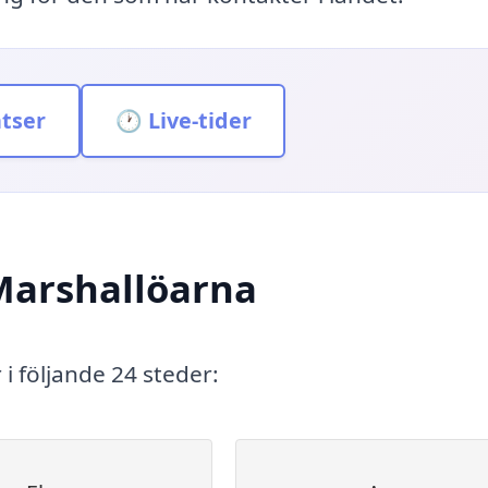
atser
🕐 Live-tider
 Marshallöarna
i följande 24 steder: