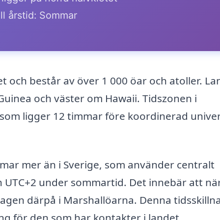
ll årstid: Sommar
vet och består av över 1 000 öar och atoller. La
Guinea och väster om Hawaii. Tidszonen i
 som ligger 12 timmar före koordinerad univer
mmar mer än i Sverige, som använder centralt
ch UTC+2 under sommartid. Det innebär att nä
 dagen därpå i Marshallöarna. Denna tidsskilln
g för den som har kontakter i landet.