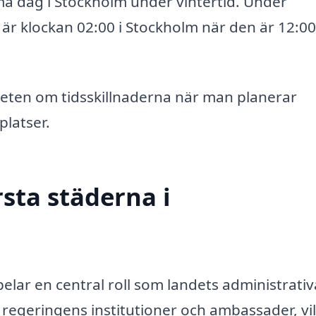
a dag i Stockholm under vintertid. Under
är klockan 02:00 i Stockholm när den är 12:00
dveten om tidsskillnaderna när man planerar
platser.
rsta städerna i
lar en central roll som landets administrati
v regeringens institutioner och ambassader, vi