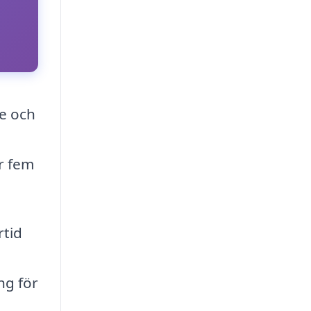
le och
er fem
rtid
ng för