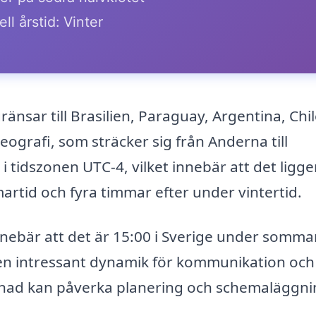
ll årstid: Vinter
ränsar till Brasilien, Paraguay, Argentina, Chi
eografi, som sträcker sig från Anderna till
 tidszonen UTC-4, vilket innebär att det ligg
rtid och fyra timmar efter under vintertid.
 innebär att det är 15:00 i Sverige under somma
 en intressant dynamik för kommunikation och
illnad kan påverka planering och schemaläggni