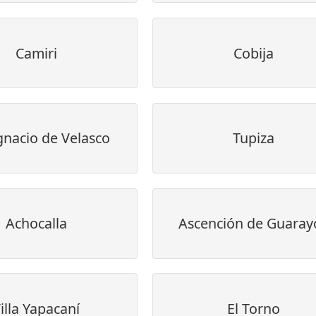
Camiri
Cobija
gnacio de Velasco
Tupiza
Achocalla
Ascención de Guaray
illa Yapacaní
El Torno