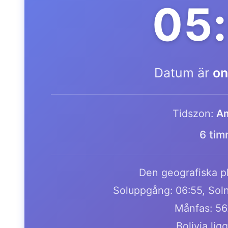
05
Datum är
on
Tidszon:
Am
6 tim
Den geografiska pl
Soluppgång: 06:55, Soln
Månfas: 56
Bolivia lig