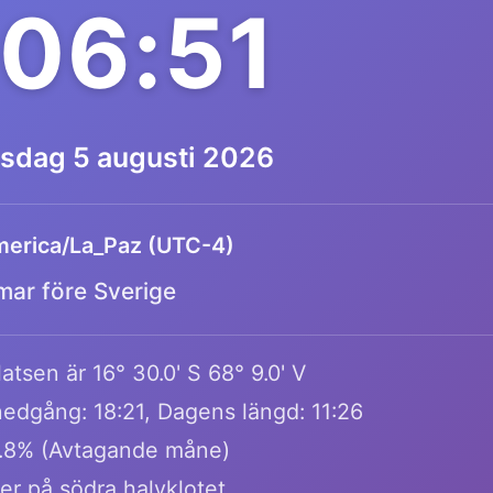
:06:51
sdag 5 augusti 2026
erica/La_Paz (UTC-4)
mar före Sverige
atsen är 16° 30.0' S 68° 9.0' V
edgång: 18:21, Dagens längd: 11:26
.8% (Avtagande måne)
ger på södra halvklotet