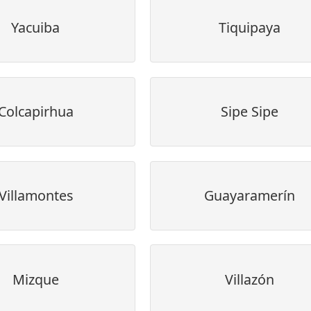
Yacuiba
Tiquipaya
Colcapirhua
Sipe Sipe
Villamontes
Guayaramerín
Mizque
Villazón