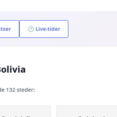
atser
🕐 Live-tider
olivia
nde 132 steder: