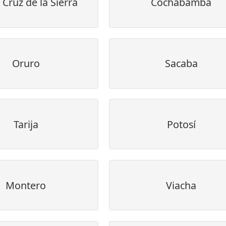
 Cruz de la Sierra
Cochabamba
Oruro
Sacaba
Tarija
Potosí
Montero
Viacha