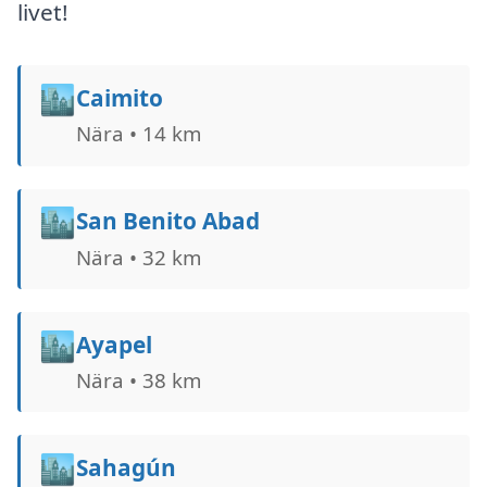
livet!
🏙️
Caimito
Nära • 14 km
🏙️
San Benito Abad
Nära • 32 km
🏙️
Ayapel
Nära • 38 km
🏙️
Sahagún