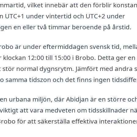
artid, vilket innebär att den förblir konsta
onen UTC+1 under vintertid och UTC+2 under
ngen en eller två timmar beroende på årstid.
 Brobo är under eftermiddagen svensk tid, mel
 klockan 12:00 till 15:00 i Brobo. Detta ger en
et stör normal dygnsrytm. Jämfört med andra 
o samma tidszon och det finns ingen tidsdiffe
h den urbana miljön, där Abidjan är en större o
viktigt att vara medveten om tidsskillnader n
o för att säkerställa effektiva interaktioner