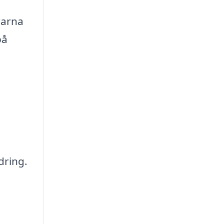
rarna
på
dring.