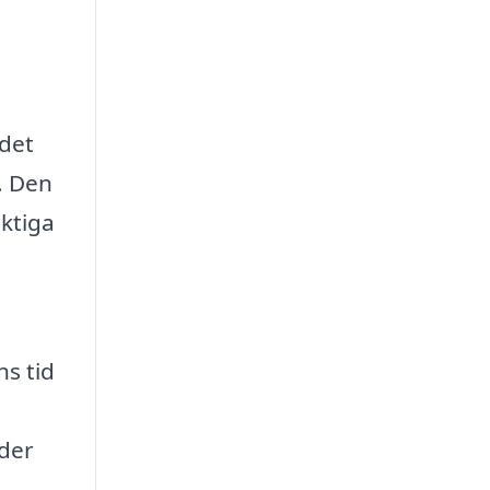
det
. Den
ktiga
ns tid
uder