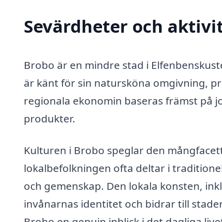
Sevärdheter och aktivit
Brobo är en mindre stad i Elfenbenskus
är känt för sin natursköna omgivning, pr
regionala ekonomin baseras främst på jo
produkter.
Kulturen i Brobo speglar den mångfacett
lokalbefolkningen ofta deltar i tradition
och gemenskap. Den lokala konsten, inklu
invånarnas identitet och bidrar till sta
Brobo en genuin inblick i det dagliga liv