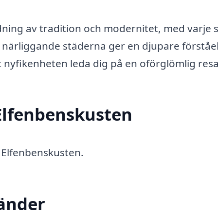
ing av tradition och modernitet, med varje 
e närliggande städerna ger en djupare förståe
åt nyfikenheten leda dig på en oförglömlig resa
 Elfenbenskusten
a Elfenbenskusten.
länder