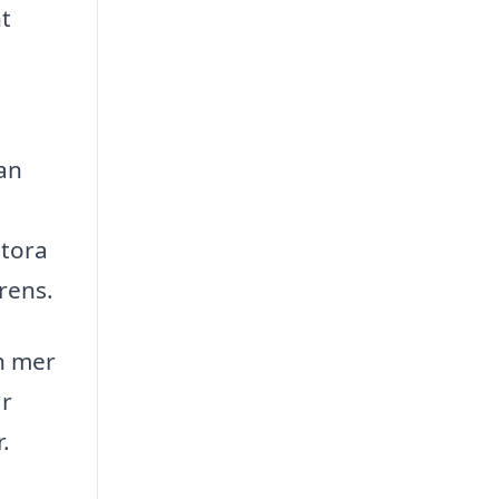
nt
lan
stora
rens.
ch mer
är
.