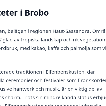
eter i Brobo
ten, belägen i regionen Haut-Sassandra. Områ
äglad av tropiska landskap och rik vegetation
rdbruk, med kakao, kaffe och palmolja som vi
erade traditionen i Elfenbenskusten, där
ella ceremonier och festivaler som firar skörde
sive hantverk och musik, är en viktig del av
dens charm. Trots sin mindre kända status erbj
et i Elfenbenskusten och regionens kulturella