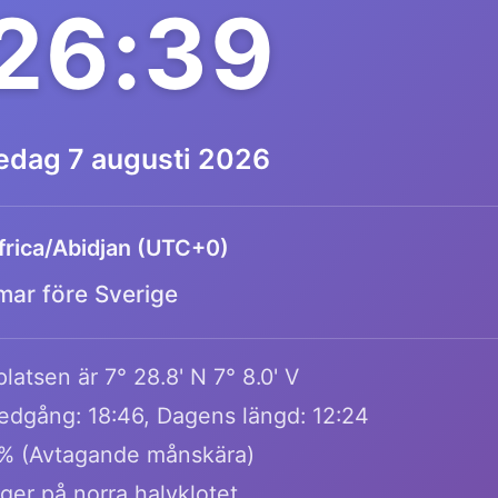
:26:39
redag 7 augusti 2026
frica/Abidjan (UTC+0)
mar före Sverige
latsen är 7° 28.8' N 7° 8.0' V
edgång: 18:46, Dagens längd: 12:24
% (Avtagande månskära)
ger på norra halvklotet