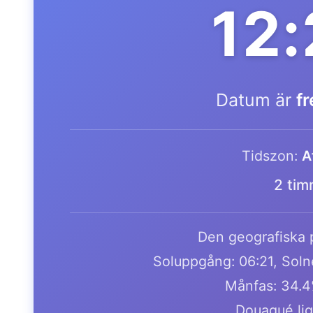
12
Datum är
f
Tidszon:
A
2 tim
Den geografiska p
Soluppgång: 06:21, Soln
Månfas: 34.4
Douagué lig