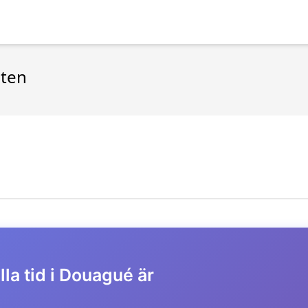
sten
la tid i Douagué är