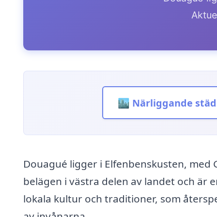
Aktue
🏙️ Närliggande städ
Douagué ligger i Elfenbenskusten, med 
belägen i västra delen av landet och är 
lokala kultur och traditioner, som återsp
av invånarna.