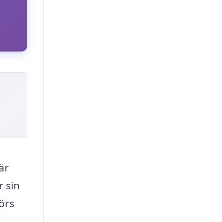
är
r sin
förs