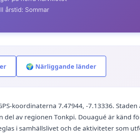
ll årstid: Sommar
er
🌍 Närliggande länder
GPS-koordinaterna 7.47944, -7.13336. Staden 
en del av regionen Tonkpi. Douagué är känd fö
eglas i samhällslivet och de aktiviteter som ut