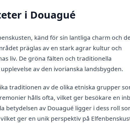
teter i Douagué
benskusten, känd för sin lantliga charm och d
det präglas av en stark agrar kultur och
as liv. De gröna fälten och traditionella
sk upplevelse av den ivorianska landsbygden.
rika traditionen av de olika etniska grupper s
remonier hålls ofta, vilket ger besökare en inbl
ala betydelsen av Douagué ligger i dess roll s
 vilket ger en unik perspektiv på Elfenbensku