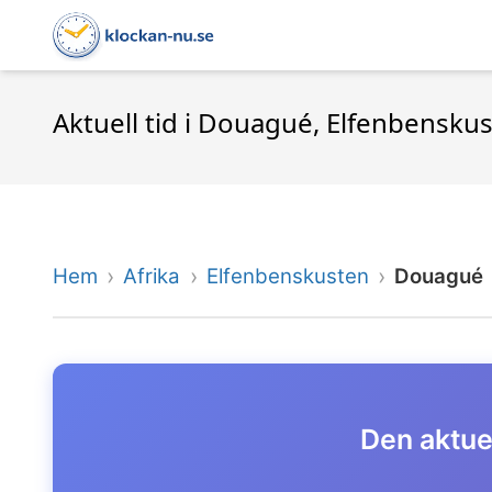
Aktuell tid i Douagué, Elfenbensku
Hem
Afrika
Elfenbenskusten
Douagué
Den aktuel