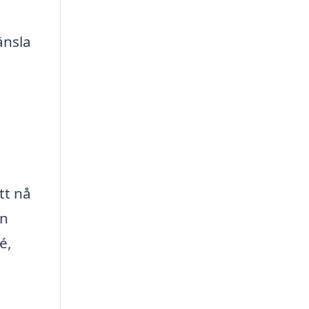
änsla
tt nå
en
é,