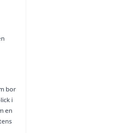
en
om bor
ick i
om en
stens