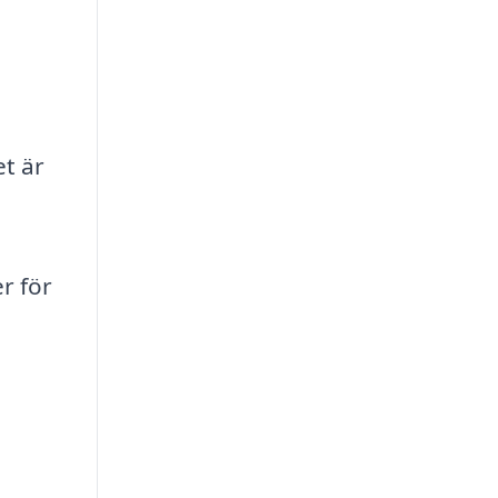
et är
r för