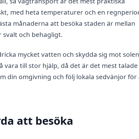
ali, så vägtransport är det mest praktiska
piskt, med heta temperaturer och en regnperi
e bästa månaderna att besöka staden är mellan
 svalt och behagligt.
icka mycket vatten och skydda sig mot solen.
 vara till stor hjälp, då det är det mest talade
m din omgivning och följ lokala sedvänjor för 
da att besöka