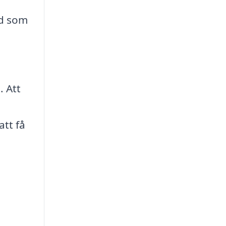
od som
 Att
att få