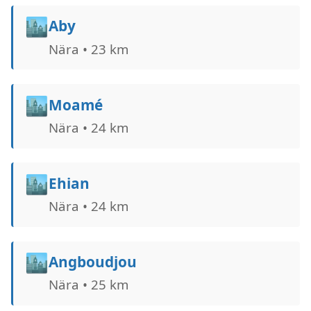
🏙️
Aby
Nära • 23 km
🏙️
Moamé
Nära • 24 km
🏙️
Ehian
Nära • 24 km
🏙️
Angboudjou
Nära • 25 km