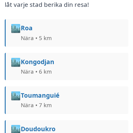
låt varje stad berika din resa!
🏙️
Roa
Nära • 5 km
🏙️
Kongodjan
Nära • 6 km
🏙️
Toumanguié
Nära • 7 km
🏙️
Doudoukro