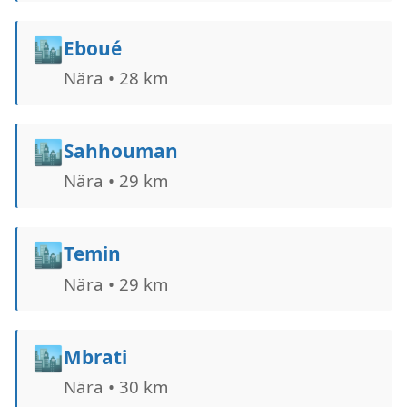
🏙️
Eboué
Nära • 28 km
🏙️
Sahhouman
Nära • 29 km
🏙️
Temin
Nära • 29 km
🏙️
Mbrati
Nära • 30 km