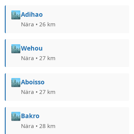
🏙️
Adihao
Nära • 26 km
🏙️
Wehou
Nära • 27 km
🏙️
Aboisso
Nära • 27 km
🏙️
Bakro
Nära • 28 km