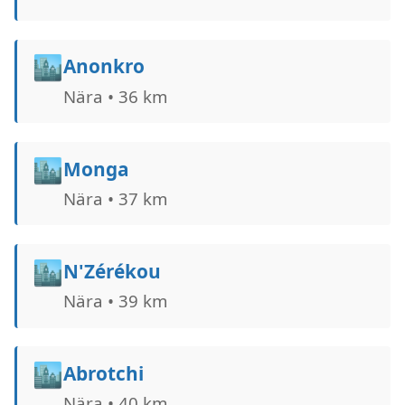
🏙️
Anonkro
Nära • 36 km
🏙️
Monga
Nära • 37 km
🏙️
N'Zérékou
Nära • 39 km
🏙️
Abrotchi
Nära • 40 km