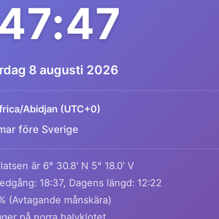
:47:47
ördag 8 augusti 2026
frica/Abidjan (UTC+0)
mar före Sverige
atsen är 6° 30.8' N 5° 18.0' V
edgång: 18:37, Dagens längd: 12:22
% (Avtagande månskära)
ger på norra halvklotet