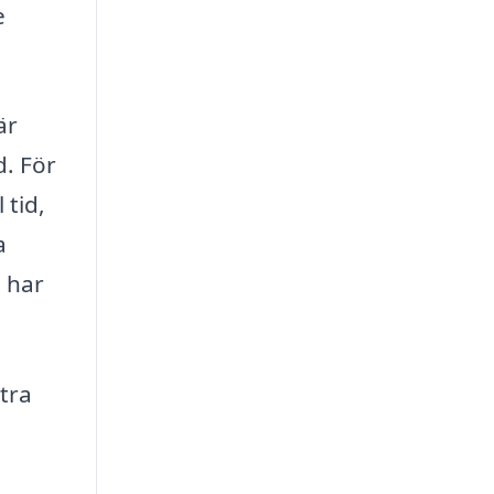
e
är
d. För
 tid,
a
 har
tra