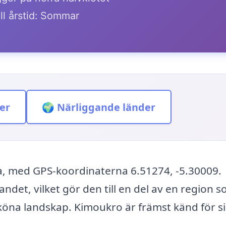
ll årstid: Sommar
er
🌍 Närliggande länder
ka, med GPS-koordinaterna 6.51274, -5.30009.
andet, vilket gör den till en del av en region 
sköna landskap. Kimoukro är främst känd för s