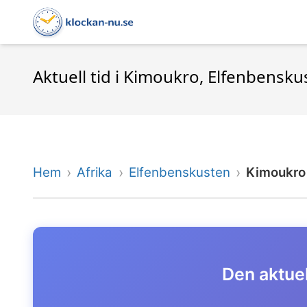
Aktuell tid i Kimoukro, Elfenbensku
Hem
Afrika
Elfenbenskusten
Kimoukro
Den aktuel