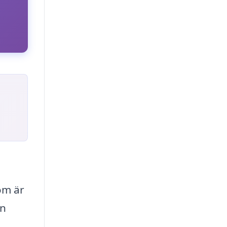
som är
in