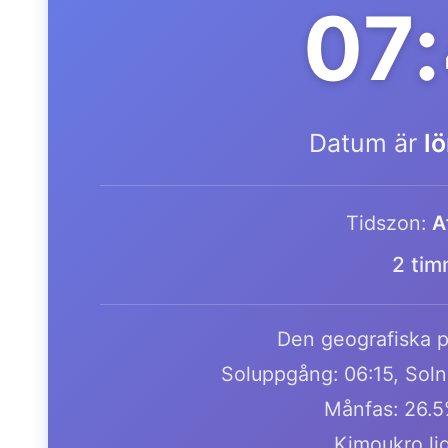
07
Datum är
l
Tidszon:
A
2 tim
Den geografiska pl
Soluppgång: 06:15, Soln
Månfas: 26.5
Kimoukro lig