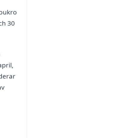
moukro
ch 30
h
pril,
uderar
av