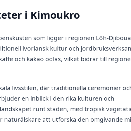
teter i Kimoukro
benskusten som ligger i regionen Lôh-Djiboua
itionell ivoriansk kultur och jordbruksverksa
 kaffe och kakao odlas, vilket bidrar till region
la livsstilen, där traditionella ceremonier oc
bjuder en inblick i den rika kulturen och
rlandskapet runt staden, med tropisk vegetat
ör naturälskare att utforska den omgivande mi