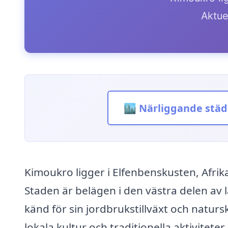
Aktue
🏙️ Närliggande städ
Kimoukro ligger i Elfenbenskusten, Afri
Staden är belägen i den västra delen av l
känd för sin jordbrukstillväxt och natur
lokala kultur och traditionella aktiviteter.