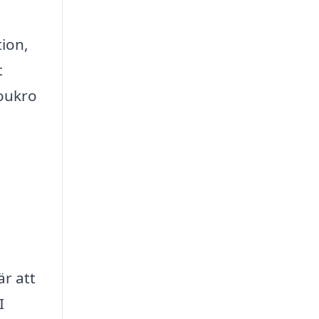
ion,
t
moukro
är att
I