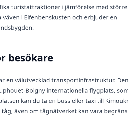
ka turistattraktioner i jämförelse med större
la väven i Elfenbenskusten och erbjuder en
landsbygden.
ör besökare
r en välutvecklad transportinfrastruktur. De
ouphouët-Boigny internationella flygplats, so
platsen kan du ta en buss eller taxi till Kimouk
d tåg, även om tågnätverket kan vara begräns