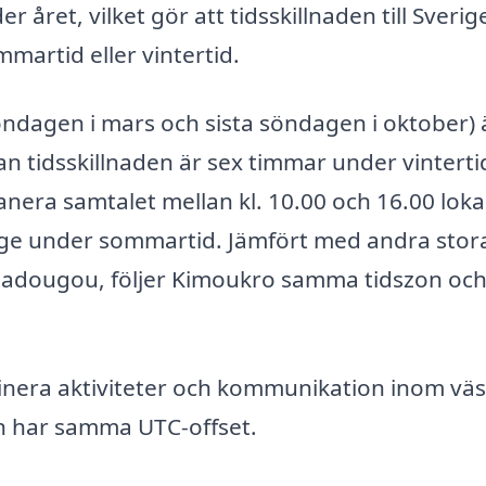
året, vilket gör att tidsskillnaden till Sverig
martid eller vintertid.
ndagen i mars och sista söndagen i oktober) 
 tidsskillnaden är sex timmar under vinterti
nera samtalet mellan kl. 10.00 och 16.00 lokal
verige under sommartid. Jämfört med andra stor
gadougou, följer Kimoukro samma tidszon och
dinera aktiviteter och kommunikation inom väs
en har samma UTC-offset.