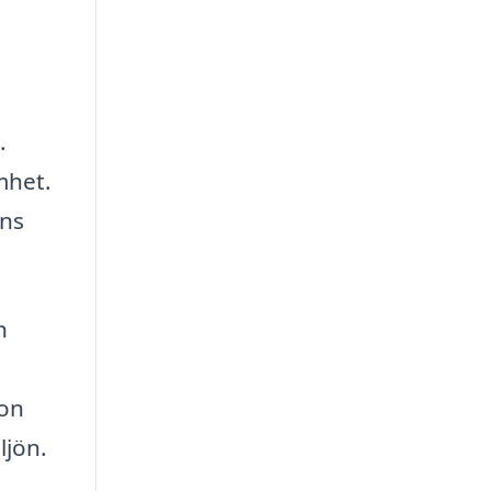
.
mhet.
ens
h
ion
ljön.