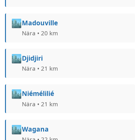
🏙️
Madouville
Nära • 20 km
🏙️
Djidjiri
Nära • 21 km
🏙️
Niémélilié
Nära • 21 km
🏙️
Wagana
Nära • 22 km