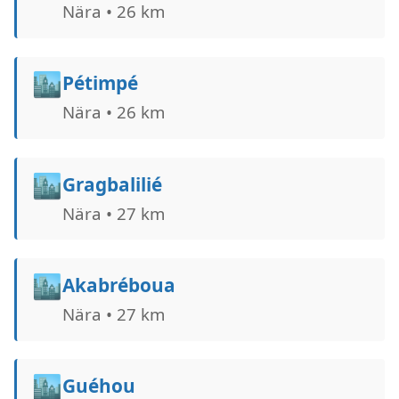
Nära • 26 km
🏙️
Pétimpé
Nära • 26 km
🏙️
Gragbalilié
Nära • 27 km
🏙️
Akabréboua
Nära • 27 km
🏙️
Guéhou