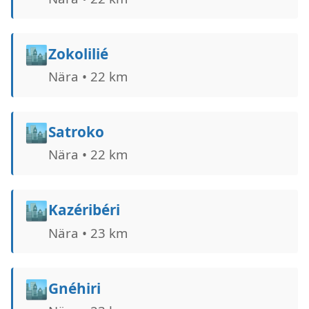
🏙️
Zokolilié
Nära • 22 km
🏙️
Satroko
Nära • 22 km
🏙️
Kazéribéri
Nära • 23 km
🏙️
Gnéhiri