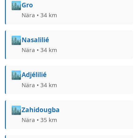
🏙️
Gro
Nära • 34 km
🏙️
Nasalilié
Nära • 34 km
🏙️
Adjélilié
Nära • 34 km
🏙️
Zahidougba
Nära • 35 km