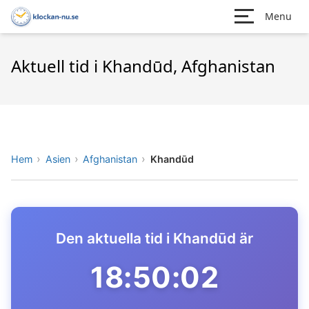
Menu
Aktuell tid i Khandūd, Afghanistan
Hem
Asien
Afghanistan
Khandūd
Den aktuella tid i Khandūd är
18:50:02