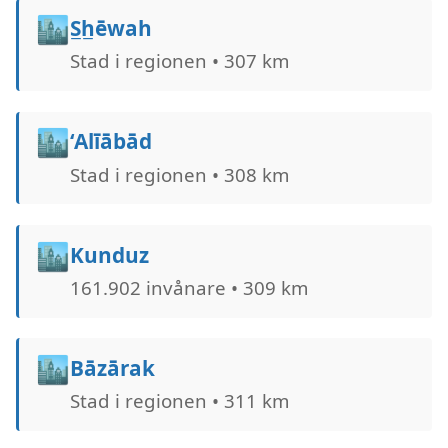
🏙️
S̲h̲ēwah
Stad i regionen • 307 km
🏙️
‘Alīābād
Stad i regionen • 308 km
🏙️
Kunduz
161.902 invånare • 309 km
🏙️
Bāzārak
Stad i regionen • 311 km