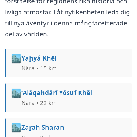
förståelse för regionens rika historia och
livliga atmosfär. Låt nyfikenheten leda dig
till nya äventyr i denna mångfacetterade
del av världen.
🏙️
Yaḩyá Khēl
Nära • 15 km
🏙️
‘Alāqahdārī Yōsuf Khēl
Nära • 22 km
🏙️
Zaṟah Sharan