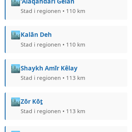
🏙️
‘Alāqahdārī Gēlān
Stad i regionen • 110 km
🏙️
Kalān Deh
Stad i regionen • 110 km
🏙️
Shaykh Amīr Kêlay
Stad i regionen • 113 km
🏙️
Zōr Kōṯ
Stad i regionen • 113 km