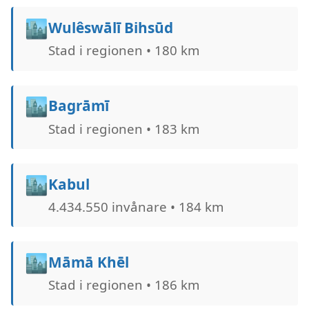
🏙️
Wulêswālī Bihsūd
Stad i regionen • 180 km
🏙️
Bagrāmī
Stad i regionen • 183 km
🏙️
Kabul
4.434.550 invånare • 184 km
🏙️
Māmā Khēl
Stad i regionen • 186 km