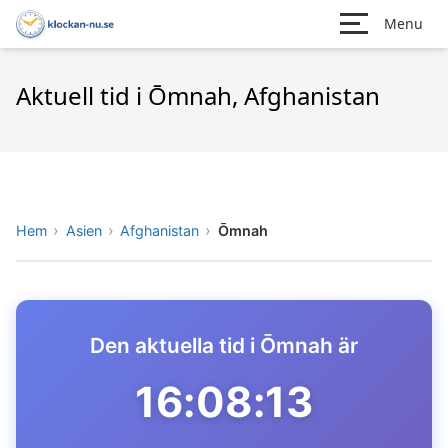
Menu
Aktuell tid i Ōmnah, Afghanistan
Hem
Asien
Afghanistan
Ōmnah
Den aktuella tid i Ōmnah är
16:08:13