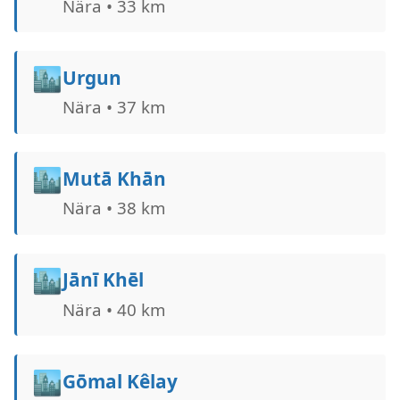
Nära • 33 km
🏙️
Urgun
Nära • 37 km
🏙️
Mutā Khān
Nära • 38 km
🏙️
Jānī Khēl
Nära • 40 km
🏙️
Gōmal Kêlay