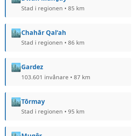
Stad i regionen • 85 km
🏙️
Chahār Qal‘ah
Stad i regionen • 86 km
🏙️
Gardez
103.601 invånare • 87 km
🏙️
Tōrmay
Stad i regionen • 95 km
🏙️
Muqêr