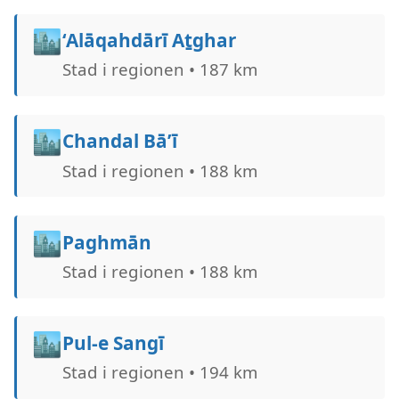
🏙️
‘Alāqahdārī Aṯghar
Stad i regionen • 187 km
🏙️
Chandal Bā’ī
Stad i regionen • 188 km
🏙️
Paghmān
Stad i regionen • 188 km
🏙️
Pul-e Sangī
Stad i regionen • 194 km