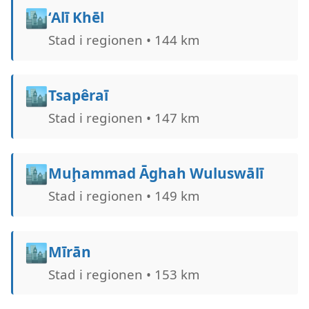
🏙️
‘Alī Khēl
Stad i regionen • 144 km
🏙️
Tsapêraī
Stad i regionen • 147 km
🏙️
Muḩammad Āghah Wuluswālī
Stad i regionen • 149 km
🏙️
Mīrān
Stad i regionen • 153 km