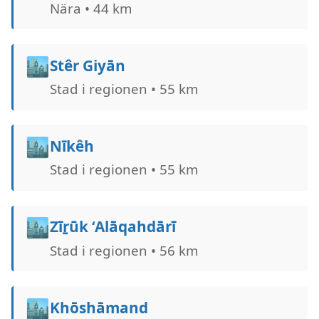
Nära • 44 km
🏙️
Stêr Giyān
Stad i regionen • 55 km
🏙️
Nīkêh
Stad i regionen • 55 km
🏙️
Zīṟūk ‘Alāqahdārī
Stad i regionen • 56 km
🏙️
Khōshāmand