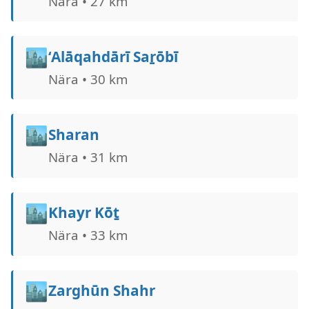
Nära • 27 km
🏙️
‘Alāqahdārī Saṟōbī
Nära • 30 km
🏙️
Sharan
Nära • 31 km
🏙️
Khayr Kōṯ
Nära • 33 km
🏙️
Zarghūn Shahr