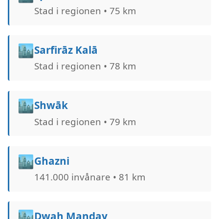
Stad i regionen • 75 km
🏙️
Sarfirāz Kalā
Stad i regionen • 78 km
🏙️
Shwāk
Stad i regionen • 79 km
🏙️
Ghazni
141.000 invånare • 81 km
🏙️
Dwah Manḏay