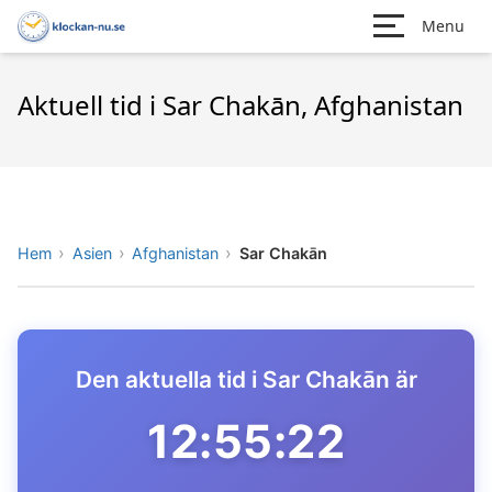
Menu
Aktuell tid i Sar Chakān, Afghanistan
Hem
Asien
Afghanistan
Sar Chakān
Den aktuella tid i Sar Chakān är
12:55:22