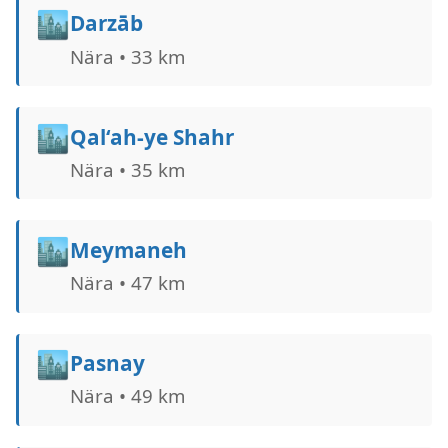
🏙️
Darzāb
Nära • 33 km
🏙️
Qal‘ah-ye Shahr
Nära • 35 km
🏙️
Meymaneh
Nära • 47 km
🏙️
Pasnay
Nära • 49 km