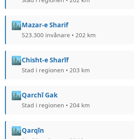
🏙️
Mazar-e Sharif
523.300 invånare • 202 km
🏙️
Chisht-e Sharīf
Stad i regionen • 203 km
🏙️
Qarchī Gak
Stad i regionen • 204 km
🏙️
Qarqīn