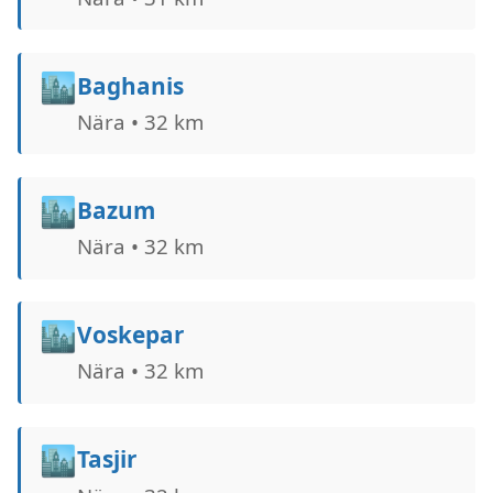
🏙️
Baghanis
Nära • 32 km
🏙️
Bazum
Nära • 32 km
🏙️
Voskepar
Nära • 32 km
🏙️
Tasjir