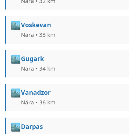
Nära • 32 km
🏙️
Voskevan
Nära • 33 km
🏙️
Gugark
Nära • 34 km
🏙️
Vanadzor
Nära • 36 km
🏙️
Darpas