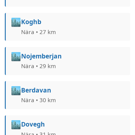
🏙️
Koghb
Nära • 27 km
🏙️
Nojemberjan
Nära • 29 km
🏙️
Berdavan
Nära • 30 km
🏙️
Dovegh
Nära • 31 km