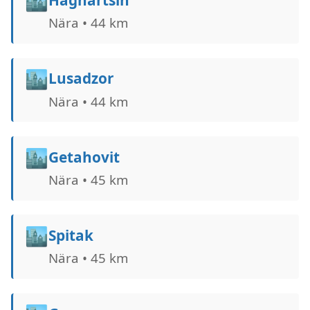
🏙️
Haghartsin
Nära • 44 km
🏙️
Lusadzor
Nära • 44 km
🏙️
Getahovit
Nära • 45 km
🏙️
Spitak
Nära • 45 km