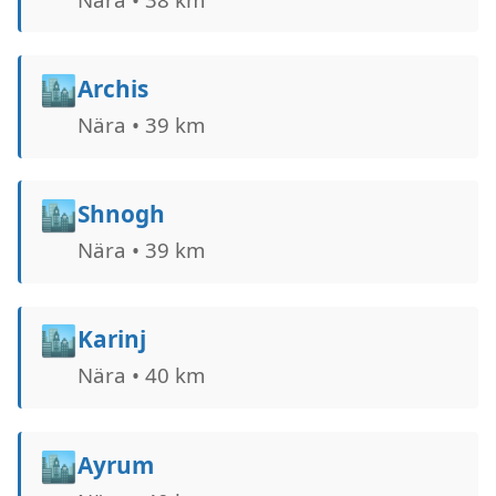
🏙️
Archis
Nära • 39 km
🏙️
Shnogh
Nära • 39 km
🏙️
Karinj
Nära • 40 km
🏙️
Ayrum