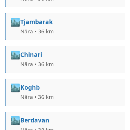
🏙️
Tjambarak
Nära • 36 km
🏙️
Chinari
Nära • 36 km
🏙️
Koghb
Nära • 36 km
🏙️
Berdavan
Nära • 38 km