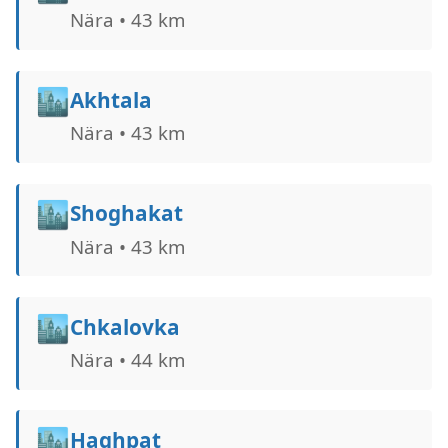
Nära • 43 km
🏙️
Akhtala
Nära • 43 km
🏙️
Shoghakat
Nära • 43 km
🏙️
Chkalovka
Nära • 44 km
🏙️
Haghpat