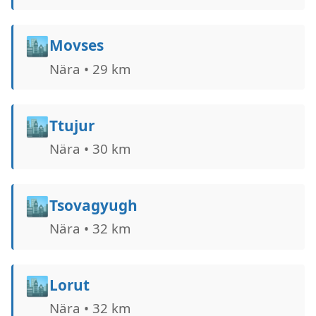
🏙️
Movses
Nära • 29 km
🏙️
Ttujur
Nära • 30 km
🏙️
Tsovagyugh
Nära • 32 km
🏙️
Lorut
Nära • 32 km