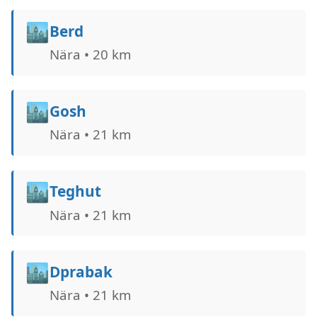
🏙️
Berd
Nära • 20 km
🏙️
Gosh
Nära • 21 km
🏙️
Teghut
Nära • 21 km
🏙️
Dprabak
Nära • 21 km