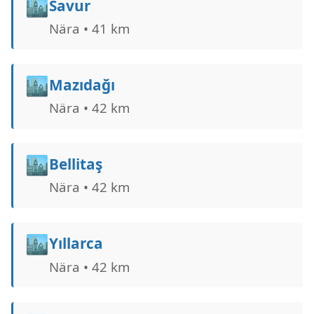
🏙️
Savur
Nära • 41 km
🏙️
Mazıdağı
Nära • 42 km
🏙️
Bellitaş
Nära • 42 km
🏙️
Yıllarca
Nära • 42 km