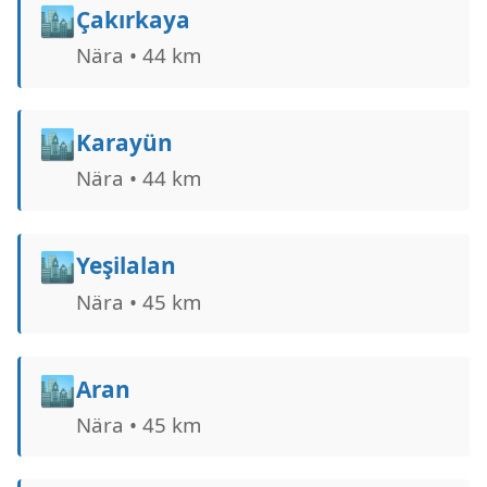
🏙️
Çakırkaya
Nära • 44 km
🏙️
Karayün
Nära • 44 km
🏙️
Yeşilalan
Nära • 45 km
🏙️
Aran
Nära • 45 km