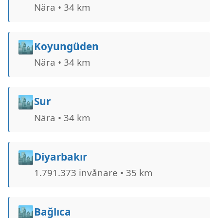
Nära • 34 km
🏙️
Koyungüden
Nära • 34 km
🏙️
Sur
Nära • 34 km
🏙️
Diyarbakır
1.791.373 invånare • 35 km
🏙️
Bağlıca