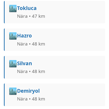
🏙️
Tokluca
Nära • 47 km
🏙️
Hazro
Nära • 48 km
🏙️
Silvan
Nära • 48 km
🏙️
Demiryol
Nära • 48 km