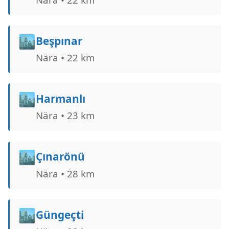
🏙️
Beşpınar
Nära • 22 km
🏙️
Harmanlı
Nära • 23 km
🏙️
Çınarönü
Nära • 28 km
🏙️
Güngeçti