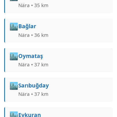
Nära • 35 km
🏙️
Bağlar
Nära • 36 km
🏙️
Oymataş
Nära • 37 km
🏙️
Sarıbuğday
Nära • 37 km
🏙️
Evkuran