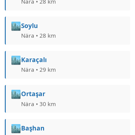
Nära • 28 km
🏙️
Soylu
Nära • 28 km
🏙️
Karaçalı
Nära • 29 km
🏙️
Ortaşar
Nära • 30 km
🏙️
Başhan