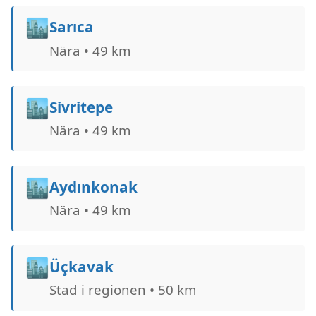
🏙️
Sarıca
Nära • 49 km
🏙️
Sivritepe
Nära • 49 km
🏙️
Aydınkonak
Nära • 49 km
🏙️
Üçkavak
Stad i regionen • 50 km