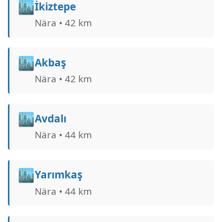
🏙️
İkiztepe
Nära • 42 km
🏙️
Akbaş
Nära • 42 km
🏙️
Avdalı
Nära • 44 km
🏙️
Yarımkaş
Nära • 44 km