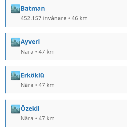
🏙️
Batman
452.157 invånare • 46 km
🏙️
Ayveri
Nära • 47 km
🏙️
Erköklü
Nära • 47 km
🏙️
Özekli
Nära • 47 km