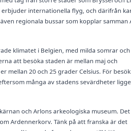
gt med tåg från större städer som Bryssel och L
erbjuder internationella flyg, och därifrån k
inns även regionala bussar som kopplar samman 
erade klimatet i Belgien, med milda somrar och
erna att besöka staden är mellan maj och
er mellan 20 och 25 grader Celsius. För besö
 eftersom många av stadens sevärdheter ligge
skärnan och Arlons arkeologiska museum. Det
 som Ardennerkorv. Tänk på att franska är det