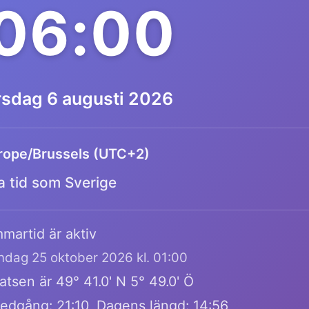
:06:00
rsdag 6 augusti 2026
rope/Brussels (UTC+2)
 tid som Sverige
martid är aktiv
öndag 25 oktober 2026 kl. 01:00
tsen är 49° 41.0' N 5° 49.0' Ö
edgång: 21:10, Dagens längd: 14:56