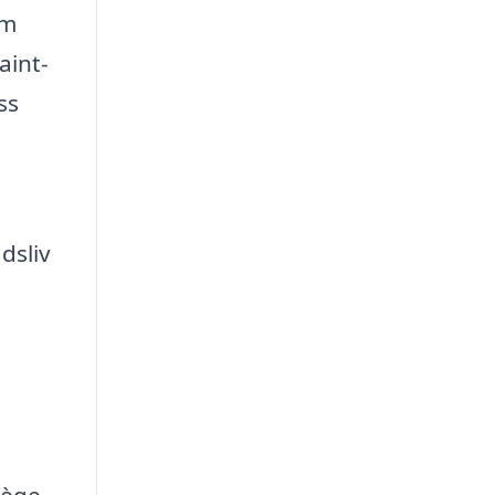
om
aint-
ss
dsliv