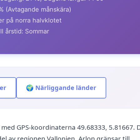
% (Avtagande månskära)
er på norra halvklotet
ll årstid: Sommar
er
🌍 Närliggande länder
n, med GPS-koordinaterna 49.68333, 5.81667. 
l av regionen Vallonien. Arlon gränsar till