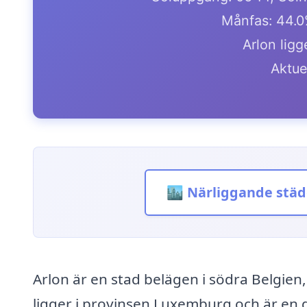
Månfas: 44.0
Arlon ligg
Aktue
🏙️ Närliggande städ
Arlon är en stad belägen i södra Belgie
ligger i provinsen Luxemburg och är en de