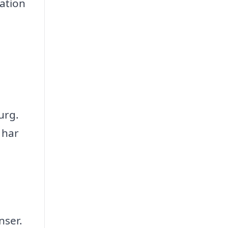
kation
urg.
 har
nser.