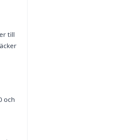
 till
räcker
0 och