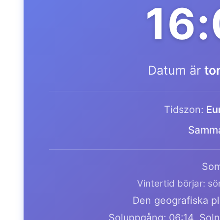
16
Datum är
to
Tidszon:
Eu
Samma
Som
Vintertid börjar: s
Den geografiska pla
Soluppgång: 06:14, Soln