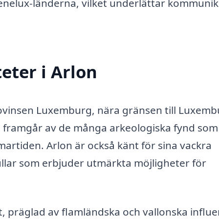
Benelux-länderna, vilket underlättar kommuni
eter i Arlon
provinsen Luxemburg, nära gränsen till Luxemb
lket framgår av de många arkeologiska fynd som
omartiden. Arlon är också känt för sina vackra
lar som erbjuder utmärkta möjligheter för
et, präglad av flamländska och vallonska influe