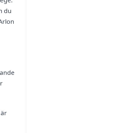
iège.
an du
Arlon
kande
r
 är