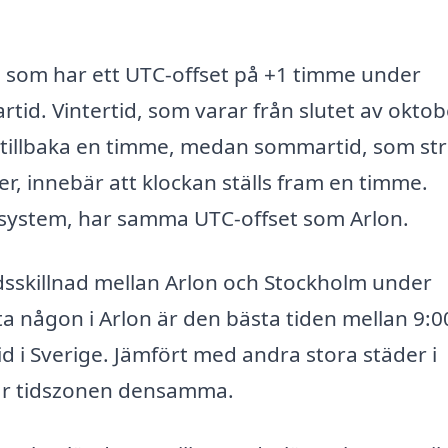
s, som har ett UTC-offset på +1 timme under
d. Vintertid, som varar från slutet av oktober
ls tillbaka en timme, medan sommartid, som st
ober, innebär att klockan ställs fram en timme.
nsystem, har samma UTC-offset som Arlon.
idsskillnad mellan Arlon och Stockholm under
ta någon i Arlon är den bästa tiden mellan 9:0
id i Sverige. Jämfört med andra stora städer i
är tidszonen densamma.