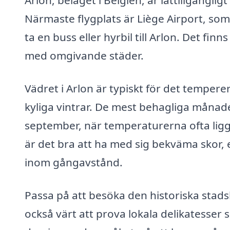
Arlon, beläget i Belgien, är lättillgängli
Närmaste flygplats är Liège Airport, som 
ta en buss eller hyrbil till Arlon. Det f
med omgivande städer.
Vädret i Arlon är typiskt för det temper
kyliga vintrar. De mest behagliga månad
september, när temperaturerna ofta ligg
är det bra att ha med sig bekväma skor,
inom gångavstånd.
Passa på att besöka den historiska stad
också värt att prova lokala delikatesser