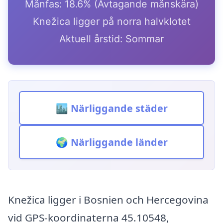
Månfas: 18.6% (Avtagande månskära)
Knežica ligger på norra halvklotet
Aktuell årstid: Sommar
🏙️ Närliggande städer
🌍 Närliggande länder
Knežica ligger i Bosnien och Hercegovina
vid GPS-koordinaterna 45.10548,