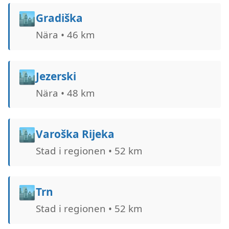
🏙️
Gradiška
Nära • 46 km
🏙️
Jezerski
Nära • 48 km
🏙️
Varoška Rijeka
Stad i regionen • 52 km
🏙️
Trn
Stad i regionen • 52 km