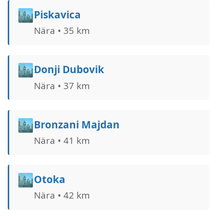
🏙️
Piskavica
Nära • 35 km
🏙️
Donji Dubovik
Nära • 37 km
🏙️
Bronzani Majdan
Nära • 41 km
🏙️
Otoka
Nära • 42 km