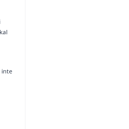
i
kal
 inte