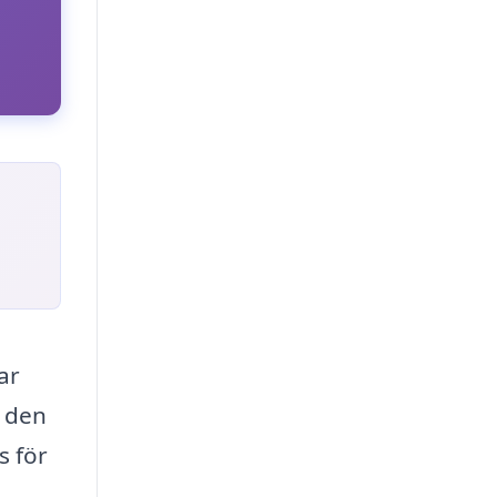
ar
v den
s för