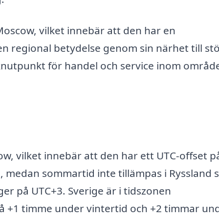
oscow, vilket innebär att den har en
en regional betydelse genom sin närhet till st
 knutpunkt för handel och service inom område
w, vilket innebär att den har ett UTC-offset p
et, medan sommartid inte tillämpas i Ryssland
igger på UTC+3. Sverige är i tidszonen
å +1 timme under vintertid och +2 timmar un