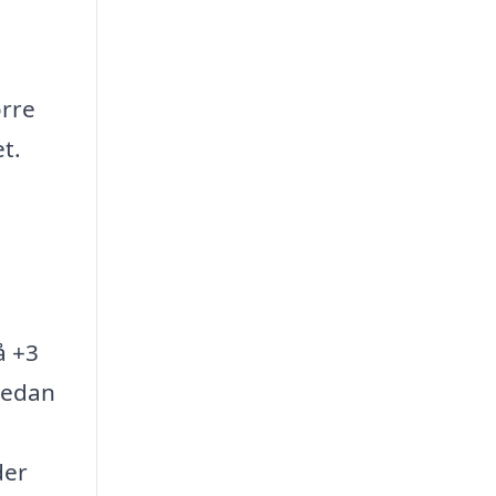
örre
t.
å +3
 sedan
der