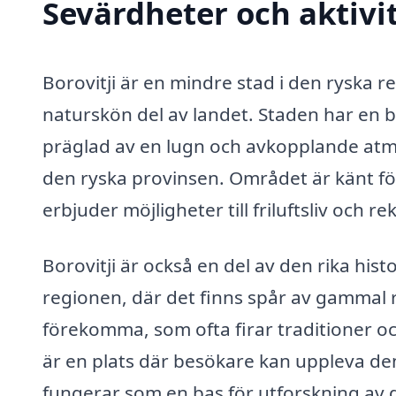
Sevärdheter och aktivit
Borovitji är en mindre stad i den ryska 
naturskön del av landet. Staden har en 
präglad av en lugn och avkopplande atmosf
den ryska provinsen. Området är känt fö
erbjuder möjligheter till friluftsliv och re
Borovitji är också en del av den rika hist
regionen, där det finns spår av gammal ry
förekomma, som ofta firar traditioner oc
är en plats där besökare kan uppleva d
fungerar som en bas för utforskning a