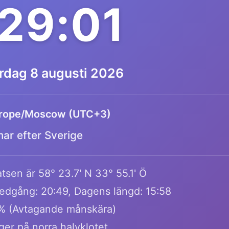
:29:01
ördag 8 augusti 2026
rope/Moscow (UTC+3)
mar efter Sverige
tsen är 58° 23.7' N 33° 55.1' Ö
edgång: 20:49, Dagens längd: 15:58
% (Avtagande månskära)
gger på norra halvklotet