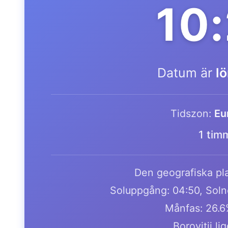
10
Datum är
l
Tidszon:
Eu
1 tim
Den geografiska pla
Soluppgång: 04:50, Soln
Månfas: 26.6
Borovitji li