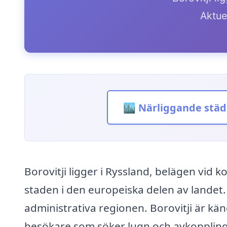
Aktue
🏙️ Närliggande städ
Borovitji ligger i Ryssland, belägen vid 
staden i den europeiska delen av landet.
administrativa regionen. Borovitji är kä
besökare som söker lugn och avkoppling