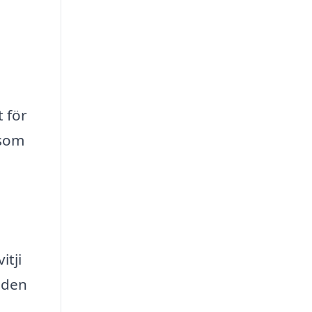
t för
 som
itji
aden