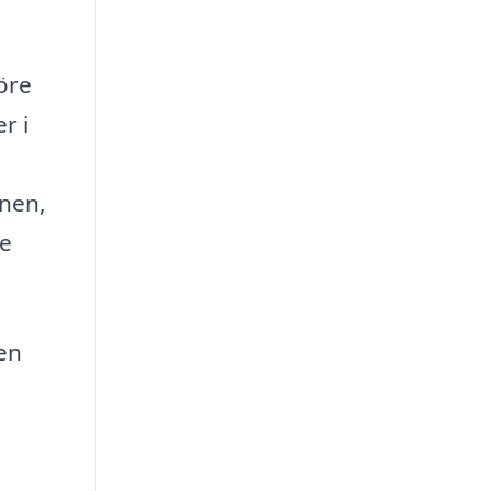
öre
r i
onen,
te
ten