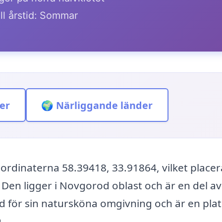
ll årstid: Sommar
er
🌍 Närliggande länder
koordinaterna 58.39418, 33.91864, vilket placer
 Den ligger i Novgorod oblast och är en del a
nd för sin natursköna omgivning och är en plat
.