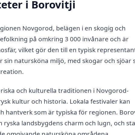
eter i Borovitji
regionen Novgorod, belägen i en skogig och
befolkning på omkring 3 000 invånare och är
är, vilket gör den till en typisk representan
r sin natursköna miljö, med skogar och sjöar
kreation.
oriska och kulturella traditionen i Novgorod-
sk kultur och historia. Lokala festivaler kan
h hantverk som är typiska för regionen. Borov
en ryska landsbygdens charm och lugn, och st
v de omgivande natursköna områdena.