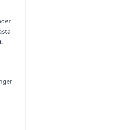
ader
ästa
t.
anger