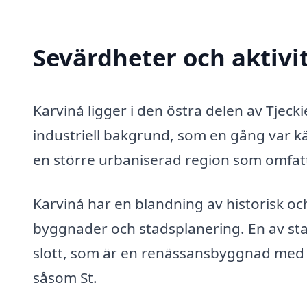
Sevärdheter och aktivit
Karviná ligger i den östra delen av Tjec
industriell bakgrund, som en gång var kä
en större urbaniserad region som omfat
Karviná har en blandning av historisk och
byggnader och stadsplanering. En av st
slott, som är en renässansbyggnad med rik
såsom St.