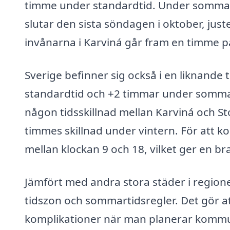
timme under standardtid. Under sommart
slutar den sista söndagen i oktober, just
invånarna i Karviná går fram en timme p
Sverige befinner sig också i en liknande
standardtid och +2 timmar under sommart
någon tidsskillnad mellan Karviná och
timmes skillnad under vintern. För att ko
mellan klockan 9 och 18, vilket ger en br
Jämfört med andra stora städer i regio
tidszon och sommartidsregler. Det gör at
komplikationer när man planerar kommun