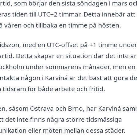
id, som börjar den sista söndagen i mars oc
eras tiden till UTC+2 timmar. Detta innebär att
å våren och tillbaka en timme på hösten.
 tidszon, med en UTC-offset på +1 timme unde
id. Detta skapar en situation där det inte är
 Stockholm under sommarens månader, men en
ntakta någon i Karviná är det bäst att göra de
a tidsram för både arbete och fritid.
nen, såsom Ostrava och Brno, har Karviná sa
t det inte finns några större tidsmässiga
ikation eller möten mellan dessa städer.