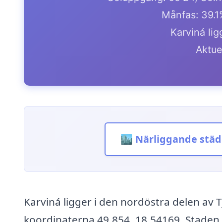
Månfas: 39.
Karviná lig
Aktue
🏙️ Närliggande städ
Karviná ligger i den nordöstra delen av T
koordinaterna 49.854, 18.54169. Staden 