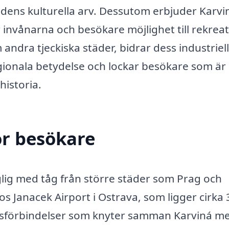
adens kulturella arv. Dessutom erbjuder Karvi
 invånarna och besökare möjlighet till rekreat
 andra tjeckiska städer, bidrar dess industriel
 regionala betydelse och lockar besökare som är
historia.
ör besökare
änglig med tåg från större städer som Prag och
s Janacek Airport i Ostrava, som ligger cirka 
ussförbindelser som knyter samman Karviná m