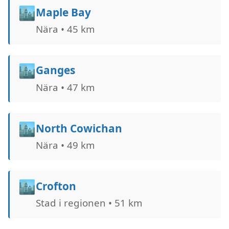
🏙️
Maple Bay
Nära • 45 km
🏙️
Ganges
Nära • 47 km
🏙️
North Cowichan
Nära • 49 km
🏙️
Crofton
Stad i regionen • 51 km