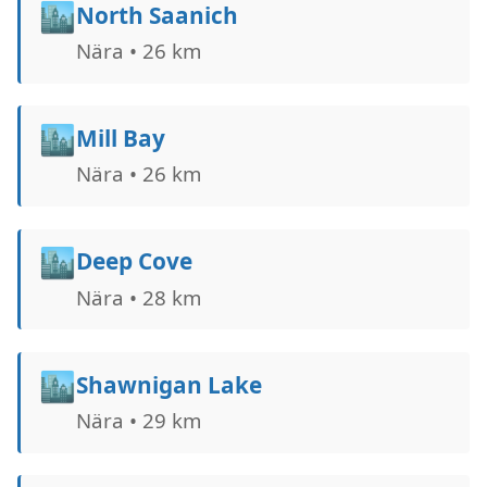
🏙️
North Saanich
Nära • 26 km
🏙️
Mill Bay
Nära • 26 km
🏙️
Deep Cove
Nära • 28 km
🏙️
Shawnigan Lake
Nära • 29 km