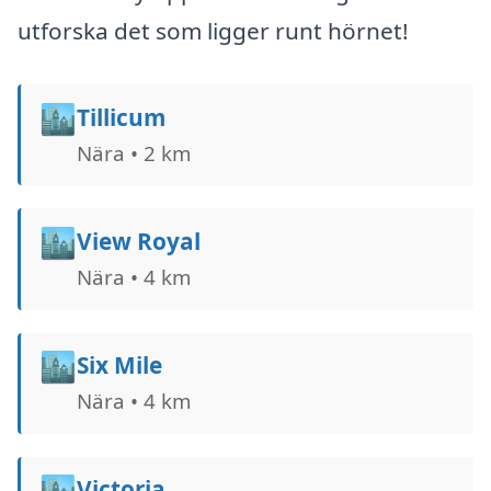
utforska det som ligger runt hörnet!
🏙️
Tillicum
Nära • 2 km
🏙️
View Royal
Nära • 4 km
🏙️
Six Mile
Nära • 4 km
🏙️
Victoria