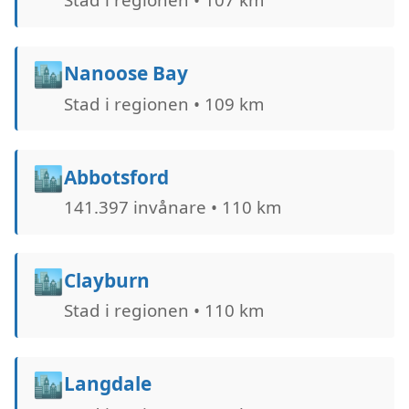
🏙️
Nanoose Bay
Stad i regionen • 109 km
🏙️
Abbotsford
141.397 invånare • 110 km
🏙️
Clayburn
Stad i regionen • 110 km
🏙️
Langdale