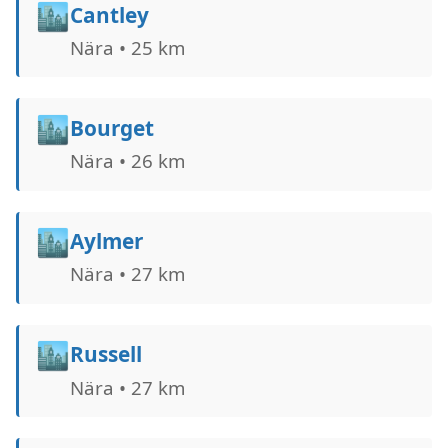
🏙️
Cantley
Nära • 25 km
🏙️
Bourget
Nära • 26 km
🏙️
Aylmer
Nära • 27 km
🏙️
Russell
Nära • 27 km