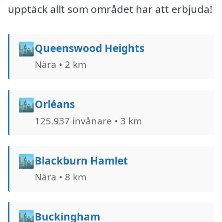
upptäck allt som området har att erbjuda!
🏙️
Queenswood Heights
Nära • 2 km
🏙️
Orléans
125.937 invånare • 3 km
🏙️
Blackburn Hamlet
Nära • 8 km
🏙️
Buckingham