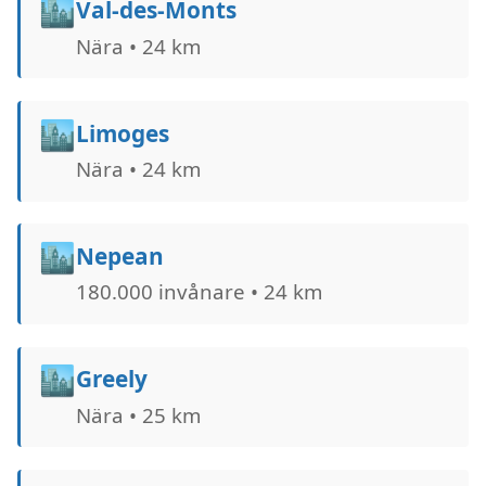
🏙️
Val-des-Monts
Nära • 24 km
🏙️
Limoges
Nära • 24 km
🏙️
Nepean
180.000 invånare • 24 km
🏙️
Greely
Nära • 25 km