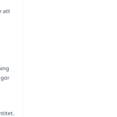
e att
ning
 gör
titet.