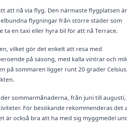
ätt att nå via flyg. Den närmaste flygplatsen ä
gelbundna flygningar från större städer som
a en taxi eller hyra bil för att nå Terrace.
en, vilket gör det enkelt att resa med
r beroende på säsong, med kalla vintrar och mi
n på sommaren ligger runt 20 grader Celsius
kten.
nder sommarmånaderna, från juni till augusti,
iviteter. För besökande rekommenderas det a
. Det är också bra att ha med sig myggmedel un