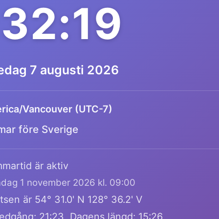
:32:19
redag 7 augusti 2026
rica/Vancouver (UTC-7)
mar före Sverige
martid är aktiv
öndag 1 november 2026 kl. 09:00
sen är 54° 31.0' N 128° 36.2' V
edgång: 21:23, Dagens längd: 15:26