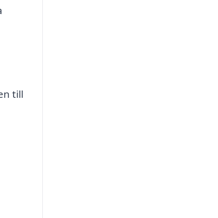
a
 till