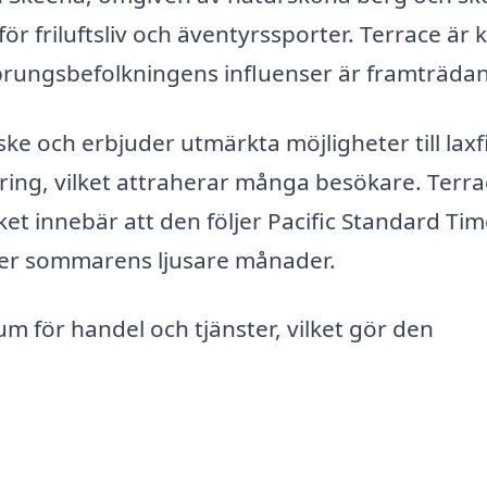
 för friluftsliv och äventyrssporter. Terrace är
rsprungsbefolkningens influenser är framträda
ke och erbjuder utmärkta möjligheter till laxfi
ing, vilket attraherar många besökare. Terra
ket innebär att den följer Pacific Standard Ti
nder sommarens ljusare månader.
m för handel och tjänster, vilket gör den