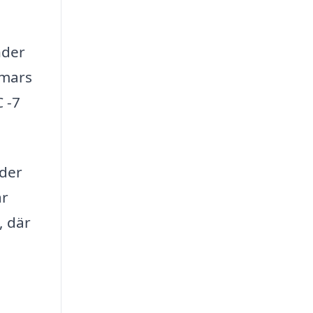
nder
 mars
 -7
nder
ar
, där