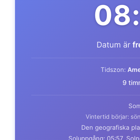
08
Datum är
f
Tidszon:
Ame
9 tim
Som
Vintertid börjar: s
Den geografiska plat
Soluppgång: 05:57, Soln