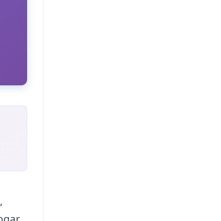
,
ogar,