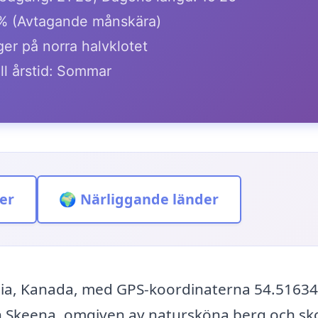
1% (Avtagande månskära)
ger på norra halvklotet
ll årstid: Sommar
er
🌍 Närliggande länder
mbia, Kanada, med GPS-koordinaterna 54.51634
n Skeena, omgiven av natursköna berg och sk