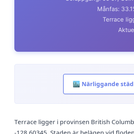
Månfas: 33.
Terrace lig
Aktue
🏙️ Närliggande städ
Terrace ligger i provinsen British Colu
-128.60345. Staden är belägen vid flode