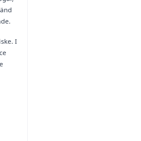
 känd
nde.
ske. I
ce
me