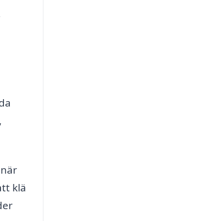
r
lda
,
 när
tt klä
der