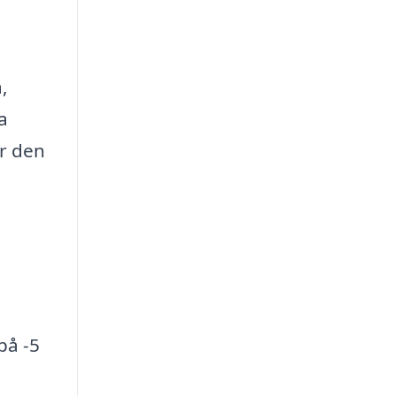
,
a
ör den
på -5