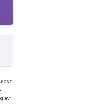
Staden
ra
ng av