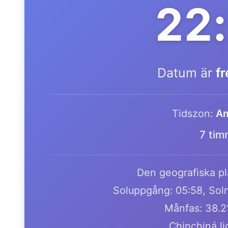
22
Datum är
f
Tidszon:
Am
7 tim
Den geografiska pla
Soluppgång: 05:58, Soln
Månfas: 38.2
Chinchiná li