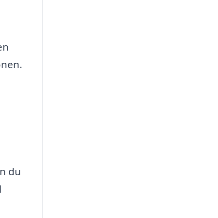
en
onen.
an du
l