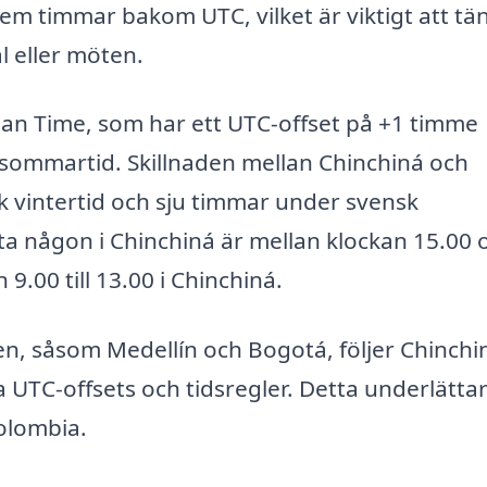
 fem timmar bakom UTC, vilket är viktigt att tä
l eller möten.
ean Time, som har ett UTC-offset på +1 timme
sommartid. Skillnaden mellan Chinchiná och
k vintertid och sju timmar under svensk
kta någon i Chinchiná är mellan klockan 15.00 
9.00 till 13.00 i Chinchiná.
en, såsom Medellín och Bogotá, följer Chinchi
UTC-offsets och tidsregler. Detta underlätta
olombia.