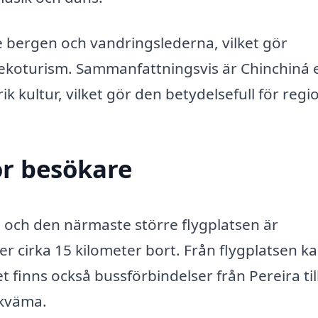
 bergen och vandringslederna, vilket gör
r ekoturism. Sammanfattningsvis är Chinchiná 
k kultur, vilket gör den betydelsefull för regi
ör besökare
a, och den närmaste större flygplatsen är
r cirka 15 kilometer bort. Från flygplatsen k
t finns också bussförbindelser från Pereira til
ekväma.