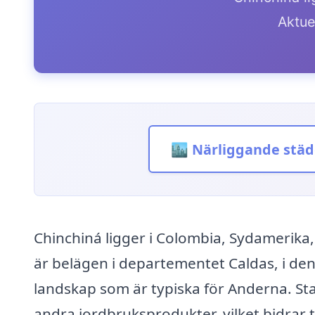
Aktue
🏙️ Närliggande städ
Chinchiná ligger i Colombia, Sydamerika
är belägen i departementet Caldas, i den
landskap som är typiska för Anderna. Sta
andra jordbruksprodukter, vilket bidrar t