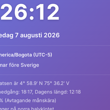
:26:12
redag 7 augusti 2026
erica/Bogota (UTC-5)
mar före Sverige
tsen är 4° 58.9' N 75° 36.2' V
edgång: 18:17, Dagens längd: 12:18
% (Avtagande månskära)
gger på norra halvklotet