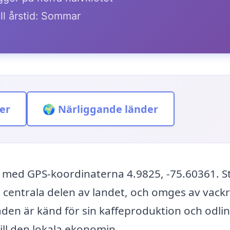
ll årstid: Sommar
er
🌍 Närliggande länder
, med GPS-koordinaterna 4.9825, -75.60361. 
 centrala delen av landet, och omges av vack
den är känd för sin kaffeproduktion och odli
ill den lokala ekonomin.