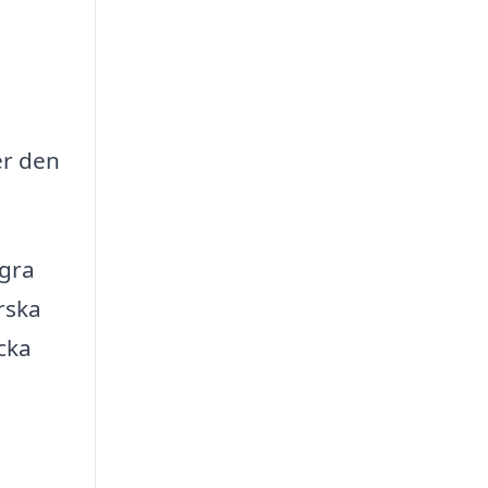
er den
ågra
rska
cka