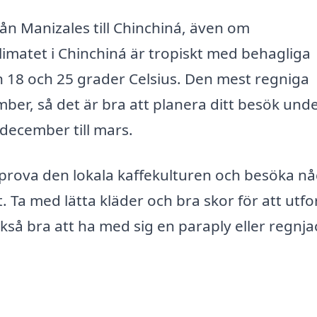
ån Manizales till Chinchiná, även om
imatet i Chinchiná är tropiskt med behagliga
n 18 och 25 grader Celsius. Den mest regniga
mber, så det är bra att planera ditt besök und
 december till mars.
 prova den lokala kaffekulturen och besöka n
Ta med lätta kläder och bra skor för att utfo
så bra att ha med sig en paraply eller regnja