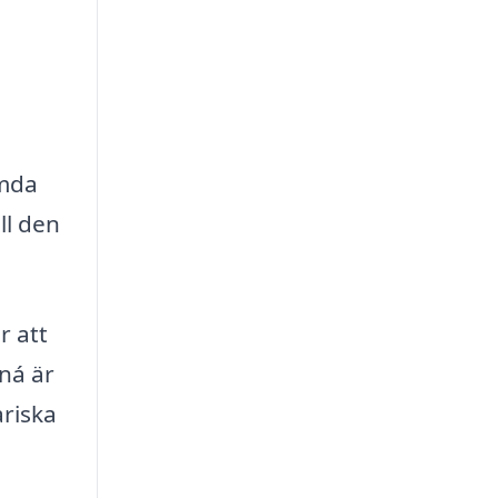
ömda
ll den
r att
iná är
ariska