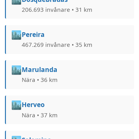
206.693 invånare • 31 km
🏙️
Pereira
467.269 invånare • 35 km
🏙️
Marulanda
Nära • 36 km
🏙️
Herveo
Nära • 37 km