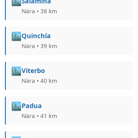
🏙️
Salamina
Nära • 38 km
🏙️
Quinchía
Nära • 39 km
🏙️
Viterbo
Nära • 40 km
🏙️
Padua
Nära • 41 km