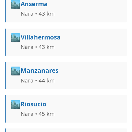
🏙️
Anserma
Nära • 43 km
🏙️
Villahermosa
Nära • 43 km
🏙️
Manzanares
Nära • 44 km
🏙️
Riosucio
Nära • 45 km