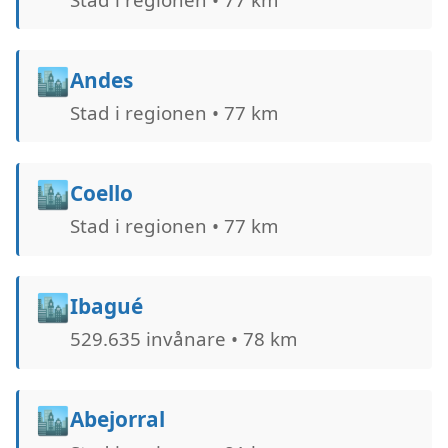
🏙️
Andes
Stad i regionen • 77 km
🏙️
Coello
Stad i regionen • 77 km
🏙️
Ibagué
529.635 invånare • 78 km
🏙️
Abejorral