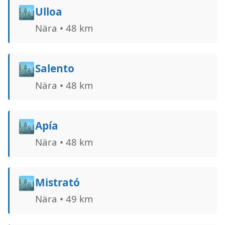
🏙️
Ulloa
Nära • 48 km
🏙️
Salento
Nära • 48 km
🏙️
Apía
Nära • 48 km
🏙️
Mistrató
Nära • 49 km