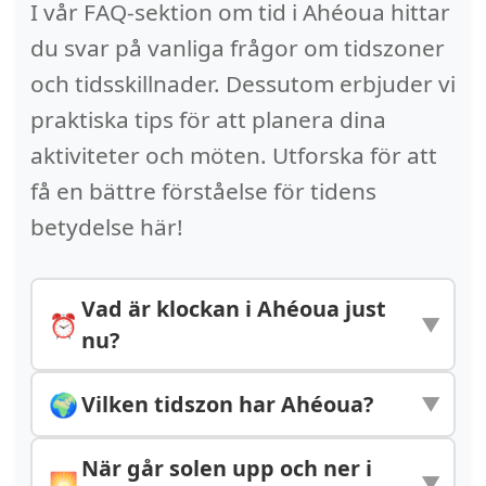
I vår FAQ-sektion om tid i Ahéoua hittar
du svar på vanliga frågor om tidszoner
och tidsskillnader. Dessutom erbjuder vi
praktiska tips för att planera dina
aktiviteter och möten. Utforska för att
få en bättre förståelse för tidens
betydelse här!
Vad är klockan i Ahéoua just
⏰
▼
nu?
Klockan i Ahéoua är
18:30:37
. Staden
🌍
Vilken tidszon har Ahéoua?
▼
ligger i tidszonen Africa/Abidjan
Ahéoua använder tidszonen
När går solen upp och ner i
(UTC+00:00).
🌅
▼