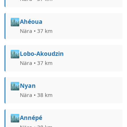
🏙️
Ahéoua
Nära • 37 km
🏙️
Lobo-Akoudzin
Nära • 37 km
🏙️
Nyan
Nära • 38 km
🏙️
Annépé