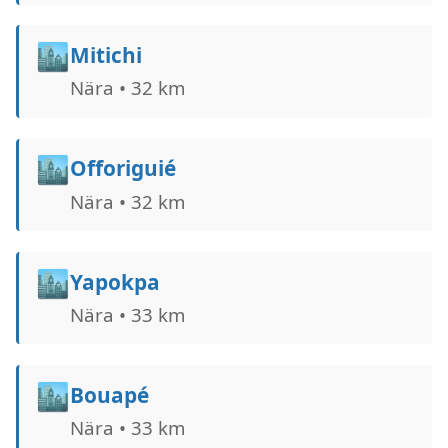
🏙️
Mitichi
Nära • 32 km
🏙️
Offoriguié
Nära • 32 km
🏙️
Yapokpa
Nära • 33 km
🏙️
Bouapé
Nära • 33 km