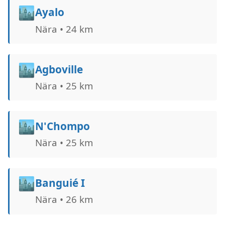
🏙️
Ayalo
Nära • 24 km
🏙️
Agboville
Nära • 25 km
🏙️
N'Chompo
Nära • 25 km
🏙️
Banguié I
Nära • 26 km