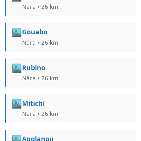
Nära • 26 km
🏙️
Gouabo
Nära • 26 km
🏙️
Rubino
Nära • 26 km
🏙️
Mitichi
Nära • 26 km
🏙️
Anglanou