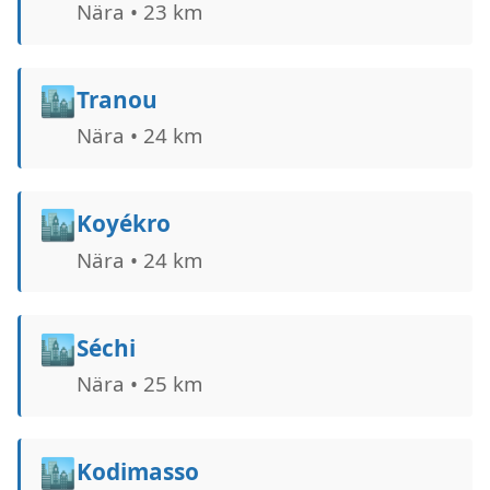
Nära • 23 km
🏙️
Tranou
Nära • 24 km
🏙️
Koyékro
Nära • 24 km
🏙️
Séchi
Nära • 25 km
🏙️
Kodimasso