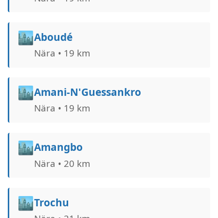
🏙️
Aboudé
Nära • 19 km
🏙️
Amani-N'Guessankro
Nära • 19 km
🏙️
Amangbo
Nära • 20 km
🏙️
Trochu