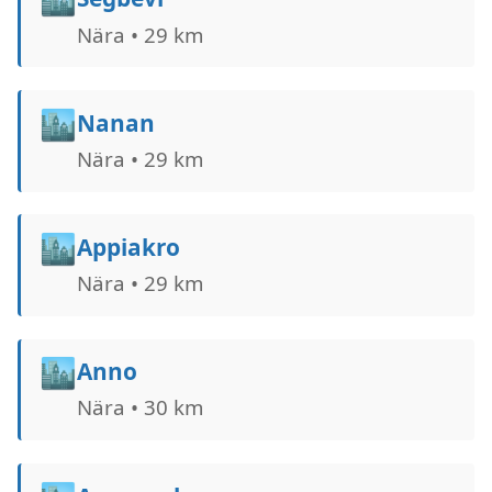
Nära • 29 km
🏙️
Nanan
Nära • 29 km
🏙️
Appiakro
Nära • 29 km
🏙️
Anno
Nära • 30 km