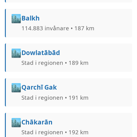
🏙️
Balkh
114.883 invånare • 187 km
🏙️
Dowlatābād
Stad i regionen • 189 km
🏙️
Qarchī Gak
Stad i regionen • 191 km
🏙️
Chākarān
Stad i regionen • 192 km