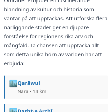
Området erbjuder en fascinerande
blandning av kultur och historia som
väntar på att upptäckas. Att utforska flera
närliggande städer ger en djupare
förståelse för regionens rika arv och
mångfald. Ta chansen att upptäcka allt
som detta unika hörn av världen har att
erbjuda!
🏙️
Qarāwul
Nära • 14 km
🏙️
Dasht-e Archī