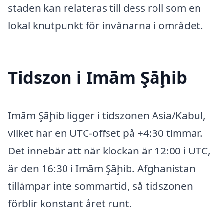
staden kan relateras till dess roll som en
lokal knutpunkt för invånarna i området.
Tidszon i Imām Şāḩib
Imām Şāḩib ligger i tidszonen Asia/Kabul,
vilket har en UTC-offset på +4:30 timmar.
Det innebär att när klockan är 12:00 i UTC,
är den 16:30 i Imām Şāḩib. Afghanistan
tillämpar inte sommartid, så tidszonen
förblir konstant året runt.