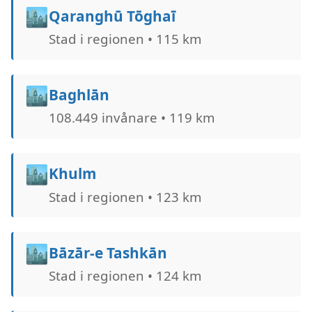
🏙️
Qaranghū Tōghaī
Stad i regionen • 115 km
🏙️
Baghlān
108.449 invånare • 119 km
🏙️
Khulm
Stad i regionen • 123 km
🏙️
Bāzār-e Tashkān
Stad i regionen • 124 km