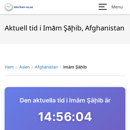
Menu
Aktuell tid i Imām Şāḩib, Afghanistan
Hem
Asien
Afghanistan
Imām Şāḩib
Den aktuella tid i Imām Şāḩib är
14:56:04