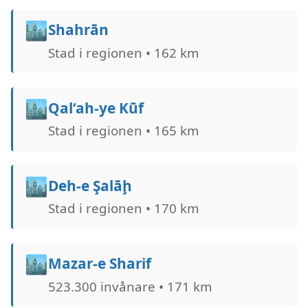
🏙️
Shahrān
Stad i regionen • 162 km
🏙️
Qal‘ah-ye Kūf
Stad i regionen • 165 km
🏙️
Deh-e Şalāḩ
Stad i regionen • 170 km
🏙️
Mazar-e Sharif
523.300 invånare • 171 km