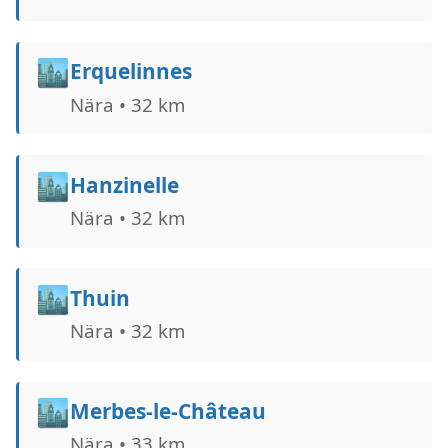
🏙️
Erquelinnes
Nära • 32 km
🏙️
Hanzinelle
Nära • 32 km
🏙️
Thuin
Nära • 32 km
🏙️
Merbes-le-Château
Nära • 33 km