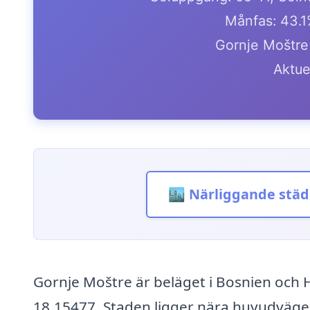
Månfas: 43.
Gornje Moštre 
Aktue
🏙️ Närliggande städ
Gornje Moštre är beläget i Bosnien och
18.15477. Staden ligger nära huvudvägen 