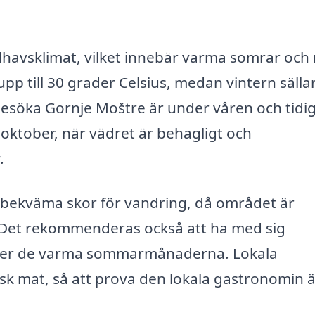
lhavsklimat, vilket innebär varma somrar och
 till 30 grader Celsius, medan vintern sällan
 besöka Gornje Moštre är under våren och tidi
ll oktober, när vädret är behagligt och
.
 bekväma skor för vandring, då området är
Det rekommenderas också att ha med sig
under de varma sommarmånaderna. Lokala
isk mat, så att prova den lokala gastronomin ä