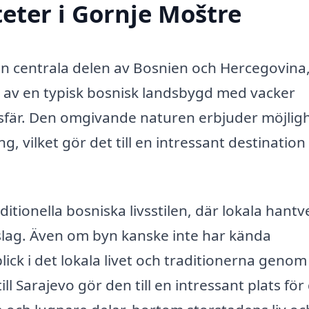
teter i Gornje Moštre
den centrala delen av Bosnien och Hercegovina
av en typisk bosnisk landsbygd med vacker
fär. Den omgivande naturen erbjuder möjlig
ing, vilket gör det till en intressant destination
itionella bosniska livsstilen, där lokala hantv
inslag. Även om byn kanske inte har kända
lick i det lokala livet och traditionerna genom
l Sarajevo gör den till en intressant plats för