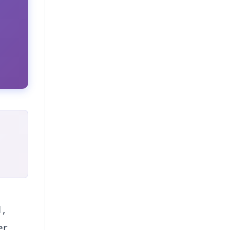
1,
er