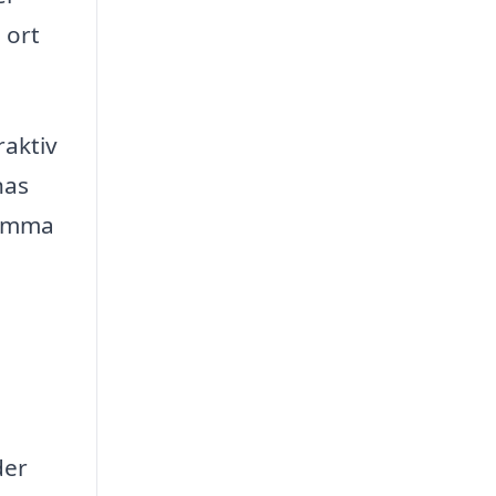
 ort
raktiv
nas
samma
der