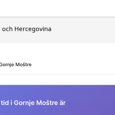
en och Hercegovina
Gornje Moštre
tid i Gornje Moštre är