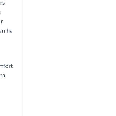
rs
e
ar
an ha
ämfört
mma