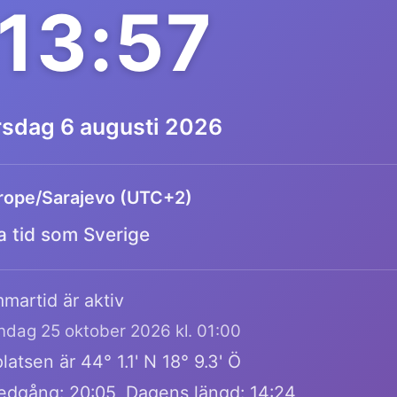
:13:57
rsdag 6 augusti 2026
rope/Sarajevo (UTC+2)
 tid som Sverige
martid är aktiv
öndag 25 oktober 2026 kl. 01:00
atsen är 44° 1.1' N 18° 9.3' Ö
edgång: 20:05, Dagens längd: 14:24