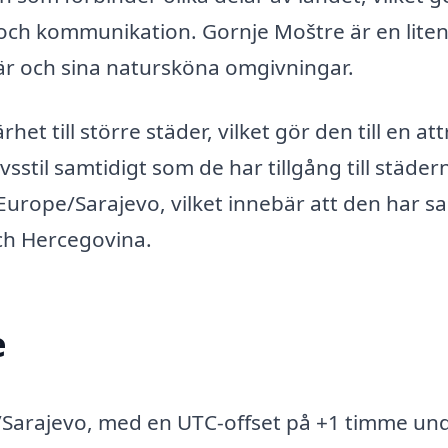
 och kommunikation. Gornje Moštre är en liten
är och sina natursköna omgivningar.
et till större städer, vilket gör den till en att
sstil samtidigt som de har tillgång till städer
 Europe/Sarajevo, vilket innebär att den har 
ch Hercegovina.
e
e/Sarajevo, med en UTC-offset på +1 timme un