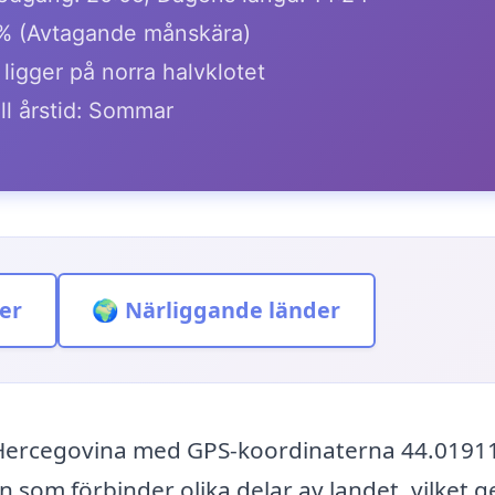
1% (Avtagande månskära)
ligger på norra halvklotet
ll årstid: Sommar
er
🌍 Närliggande länder
 Hercegovina med GPS-koordinaterna 44.0191
som förbinder olika delar av landet, vilket g