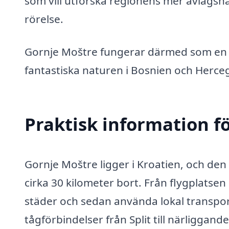
som vill utforska regionens mer avlägsna
rörelse.
Gornje Moštre fungerar därmed som en b
fantastiska naturen i Bosnien och Herce
Praktisk information f
Gornje Moštre ligger i Kroatien, och den 
cirka 30 kilometer bort. Från flygplatsen 
städer och sedan använda lokal transport
tågförbindelser från Split till närliggande