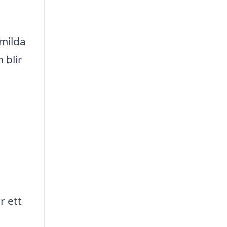
 milda
 blir
g
r ett