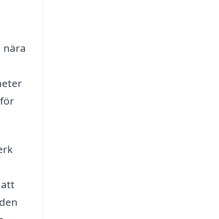
, nära
heter
 för
erk
 att
 den