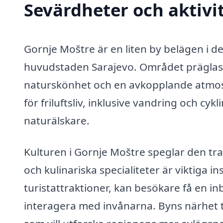
Sevärdheter och aktivi
Gornje Moštre är en liten by belägen i 
huvudstaden Sarajevo. Området präglas 
naturskönhet och en avkopplande atmos
för friluftsliv, inklusive vandring och cykl
naturälskare.
Kulturen i Gornje Moštre speglar den trad
och kulinariska specialiteter är viktiga 
turistattraktioner, kan besökare få en inb
interagera med invånarna. Byns närhet til