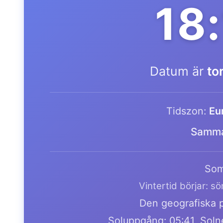
18
Datum är
to
Tidszon:
Eu
Samma
Som
Vintertid börjar: s
Den geografiska pl
Soluppgång: 05:41, Soln