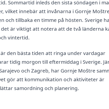
d. Sommartid inleds den sista söndagen i ma
r, vilket innebär att invånarna i Gornje Moštr
n och tillbaka en timme på hösten. Sverige h
t är viktigt att notera att de två länderna k
ch vintertid.
är den bästa tiden att ringa under vardagar
rar tidig morgon till eftermiddag i Sverige. J
 Sarajevo och Zagreb, har Gornje Moštre sa
et gör att kommunikation och aktiviteter är
rlättar samordning och planering.