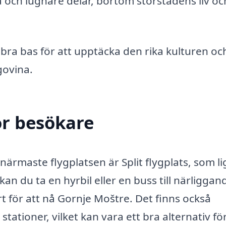
 och lugnare delar, bortom storstadens liv oc
ra bas för att upptäcka den rika kulturen oc
govina.
ör besökare
närmaste flygplatsen är Split flygplats, som l
kan du ta en hyrbil eller en buss till närliggan
 för att nå Gornje Moštre. Det finns också
 stationer, vilket kan vara ett bra alternativ fö