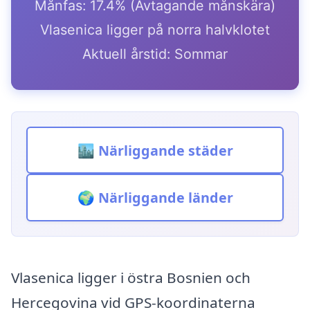
Månfas: 17.4% (Avtagande månskära)
Vlasenica ligger på norra halvklotet
Aktuell årstid: Sommar
🏙️ Närliggande städer
🌍 Närliggande länder
Vlasenica ligger i östra Bosnien och
Hercegovina vid GPS-koordinaterna