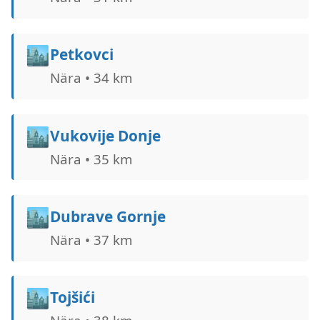
🏙️
Petkovci
Nära • 34 km
🏙️
Vukovije Donje
Nära • 35 km
🏙️
Dubrave Gornje
Nära • 37 km
🏙️
Tojšići