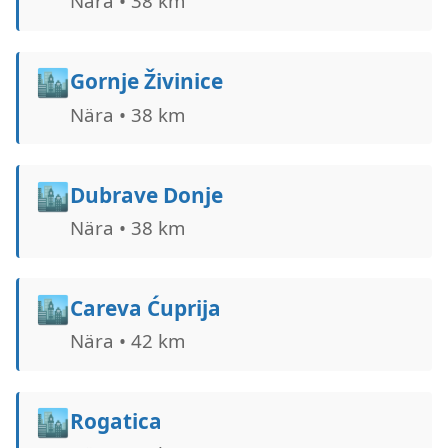
Nära • 38 km
🏙️
Gornje Živinice
Nära • 38 km
🏙️
Dubrave Donje
Nära • 38 km
🏙️
Careva Ćuprija
Nära • 42 km
🏙️
Rogatica