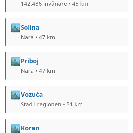
142.486 invånare • 45 km
🏙️
Solina
Nära • 47 km
🏙️
Priboj
Nära • 47 km
🏙️
Vozuća
Stad i regionen • 51 km
🏙️
Koran