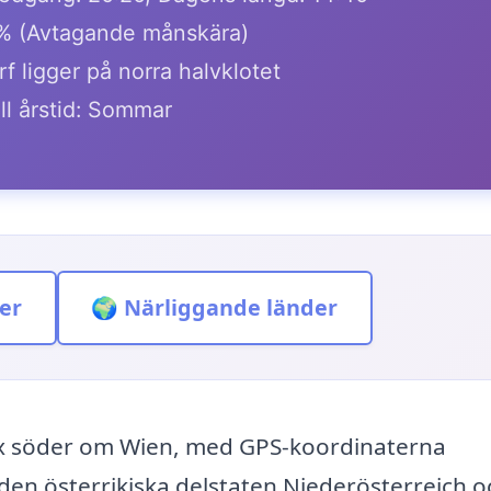
% (Avtagande månskära)
 ligger på norra halvklotet
ll årstid: Sommar
er
🌍 Närliggande länder
rax söder om Wien, med GPS-koordinaterna
den österrikiska delstaten Niederösterreich o