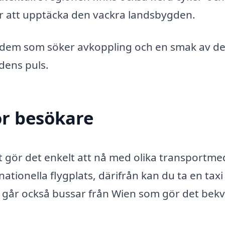
r att upptäcka den vackra landsbygden.
 dem som söker avkoppling och en smak av de
adens puls.
ör besökare
t gör det enkelt att nå med olika transportme
tionella flygplats, därifrån kan du ta en taxi 
et går också bussar från Wien som gör det bek