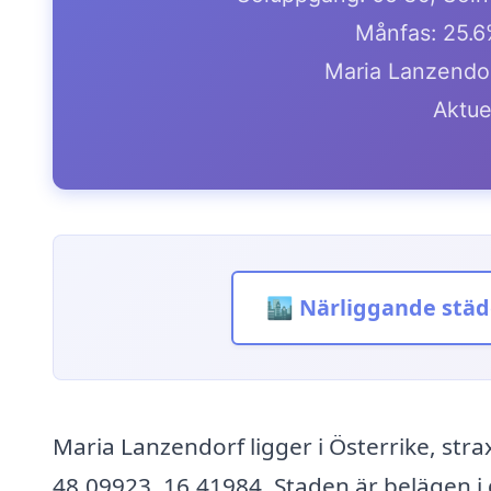
Månfas: 25.6
Maria Lanzendorf
Aktue
🏙️ Närliggande städ
Maria Lanzendorf ligger i Österrike, st
48.09923, 16.41984. Staden är belägen i 