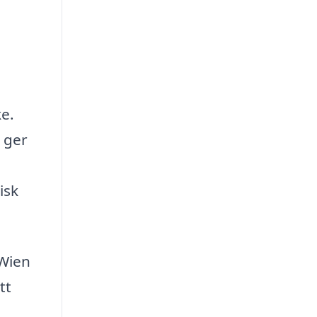
e.
 ger
isk
 Wien
tt