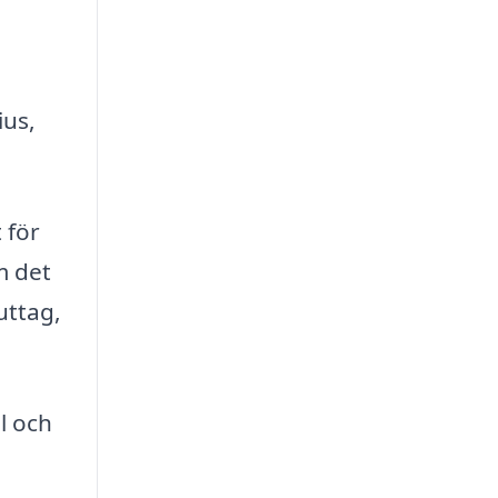
ius,
 för
m det
uttag,
l och