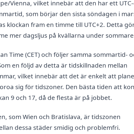
pe/Vienna, vilket innebär att den har ett UTC-
martid, som börjar den sista söndagen i mar
tas klockan fram en timme till UTC+2. Detta gör
mme mer dagsljus på kvällarna under sommare
pean Time (CET) och följer samma sommartid- o
om en följd av detta är tidskillnaden mellan
mar, vilket innebär att det är enkelt att plan
roa sig för tidszoner. Den bästa tiden att ko
an 9 och 17, då de flesta är på jobbet.
en, som Wien och Bratislava, är tidszonen
lan dessa städer smidig och problemfri.