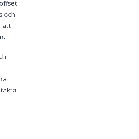
offset
s och
 att
n.
ch
era
ntakta