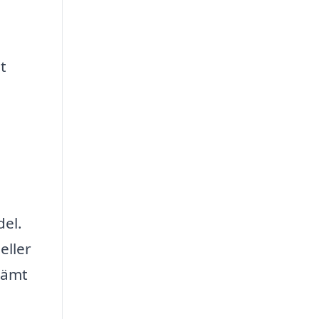
t
del.
eller
vämt