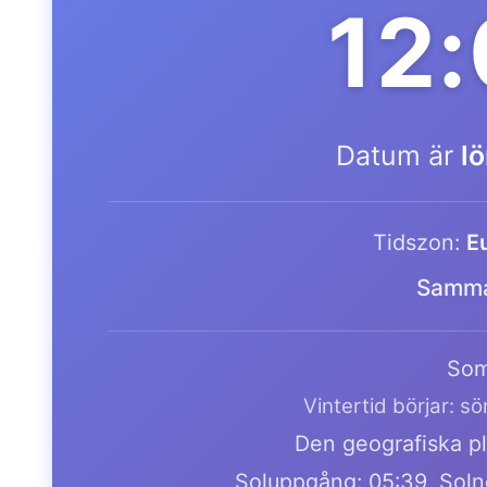
12
Datum är
l
Tidszon:
E
Samma
Som
Vintertid börjar: s
Den geografiska pl
Soluppgång: 05:39, Soln