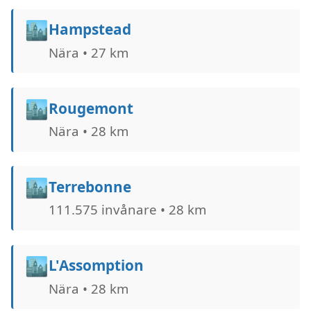
🏙️
Hampstead
Nära • 27 km
🏙️
Rougemont
Nära • 28 km
🏙️
Terrebonne
111.575 invånare • 28 km
🏙️
L'Assomption
Nära • 28 km