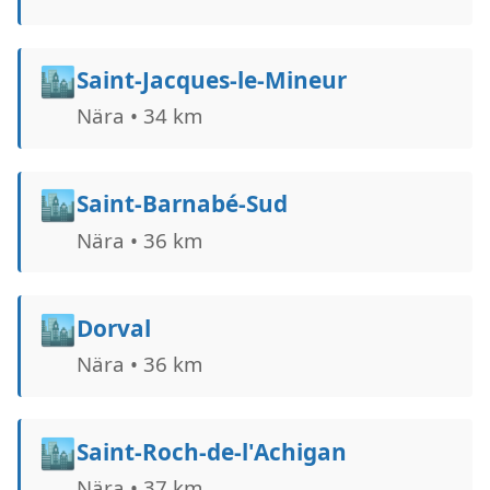
🏙️
Saint-Jacques-le-Mineur
Nära • 34 km
🏙️
Saint-Barnabé-Sud
Nära • 36 km
🏙️
Dorval
Nära • 36 km
🏙️
Saint-Roch-de-l'Achigan
Nära • 37 km