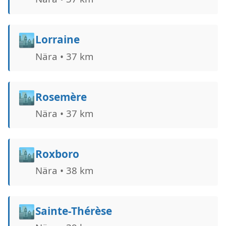
🏙️
Lorraine
Nära • 37 km
🏙️
Rosemère
Nära • 37 km
🏙️
Roxboro
Nära • 38 km
🏙️
Sainte-Thérèse