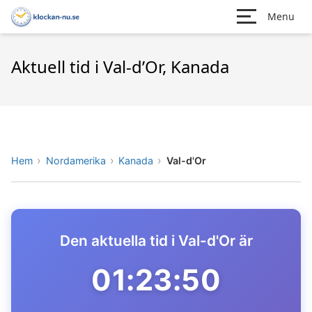
Menu
Aktuell tid i Val-d’Or, Kanada
Hem
Nordamerika
Kanada
Val-d'Or
Den aktuella tid i Val-d'Or är
01:23:50