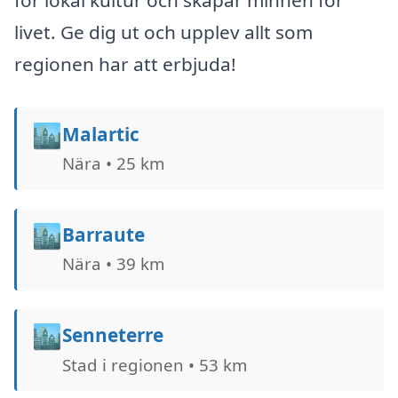
för lokal kultur och skapar minnen för
livet. Ge dig ut och upplev allt som
regionen har att erbjuda!
🏙️
Malartic
Nära • 25 km
🏙️
Barraute
Nära • 39 km
🏙️
Senneterre
Stad i regionen • 53 km