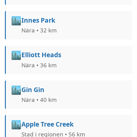
🏙️
Innes Park
Nära • 32 km
🏙️
Elliott Heads
Nära • 36 km
🏙️
Gin Gin
Nära • 40 km
🏙️
Apple Tree Creek
Stad i regionen • 56 km