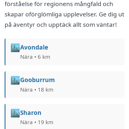
förståelse för regionens mångfald och
skapar oförglömliga upplevelser. Ge dig ut
på äventyr och upptäck allt som väntar!
🏙️
Avondale
Nära • 6 km
🏙️
Gooburrum
Nära • 18 km
🏙️
Sharon
Nära • 19 km