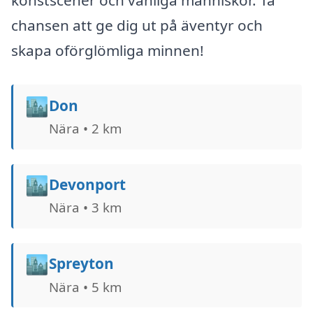
konstscener och vänliga människor. Ta
chansen att ge dig ut på äventyr och
skapa oförglömliga minnen!
🏙️
Don
Nära • 2 km
🏙️
Devonport
Nära • 3 km
🏙️
Spreyton
Nära • 5 km